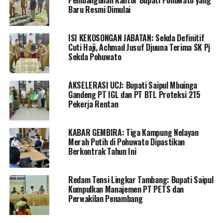
Baru Resmi Dimulai
Rombongan Pemkab Pohuwato diterima langsung
oleh
Wakil Menteri PUPR, Ir. Diana Kusumastuti, MT
,
ISI KEKOSONGAN JABATAN: Sekda Definitif
didampingi
Direktur Sanitasi, Direktur Prasarana
Cuti Haji, Achmad Jusuf Djuuna Terima SK Pj
Strategis
, serta jajaran pejabat eselon lainnya di
Sekda Pohuwato
lingkungan kementerian.
AKSELERASI UCJ: Bupati Saipul Mbuinga
Dalam kesempatan tersebut, Bupati Saipul
Gandeng PT IGL dan PT BTL Proteksi 215
menyampaikan apresiasi atas perhatian Kementerian
Pekerja Rentan
PUPR terhadap Kabupaten Pohuwato, khususnya
terkait
alokasi anggaran pembangunan Kantor
KABAR GEMBIRA: Tiga Kampung Nelayan
Bupati Pohuwato senilai Rp43 miliar
.
Merah Putih di Pohuwato Dipastikan
Berkontrak Tahun Ini
“Kami sangat berterima kasih karena di tengah efisiensi
nasional akibat bencana di beberapa provinsi, alokasi
Redam Tensi Lingkar Tambang: Bupati Saipul
pembangunan Kantor Bupati Pohuwato tetap
Kumpulkan Manajemen PT PETS dan
dipertahankan. Ini menunjukkan komitmen dan
Perwakilan Penambang
dukungan nyata pemerintah pusat bagi kami,” ujar
Bupati Saipul.