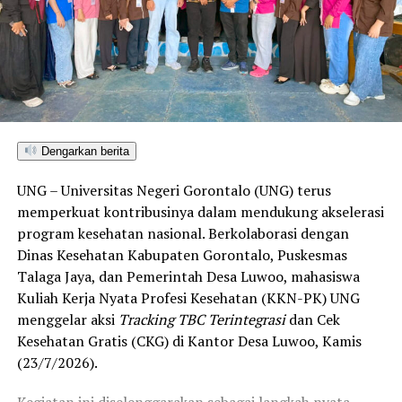
seluruh kabupaten/kota di Provinsi Gorontalo maupun
Sulawesi Utara. Skor ini melampaui target yang
ditetapkan dan mengantarkan Kota Gorontalo menjadi
satu-satunya daerah di wilayah tersebut yang
menembus kategori “Unggul”. Sementara kabupaten lain
di Gorontalo masih berada pada kategori “Berkembang”
hingga menuju “Unggul”.
Dengarkan berita
“Alhamdulillah, nilai IKAD Kota Gorontalo tercatat yang
UNG – Universitas Negeri Gorontalo (UNG) terus
tertinggi di kawasan SulutGo sebagaimana dipaparkan
memperkuat kontribusinya dalam mendukung akselerasi
dalam Rakorwil TPAKD,” ungkap Wawali Indra Gobel
program kesehatan nasional. Berkolaborasi dengan
usai kegiatan.
Dinas Kesehatan Kabupaten Gorontalo, Puskesmas
Talaga Jaya, dan Pemerintah Desa Luwoo, mahasiswa
Indra menambahkan, skor IKAD ini membuktikan bahwa
Kuliah Kerja Nyata Profesi Kesehatan (KKN-PK) UNG
tingkat keterjangkauan, pemanfaatan, serta inklusivitas
menggelar aksi
Tracking TBC Terintegrasi
dan Cek
layanan keuangan bagi masyarakat di Kota Gorontalo
Kesehatan Gratis (CKG) di Kantor Desa Luwoo, Kamis
berada di posisi terdepan.
(23/7/2026).
Predikat “Unggul” yang diraih Pemerintahan AIR
Kegiatan ini diselenggarakan sebagai langkah nyata