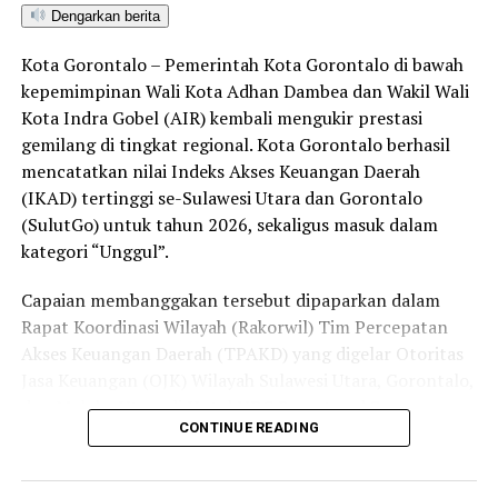
bersama aparat penegak hukum dalam memberantas
Dengarkan berita
peredaran minuman keras (miras). Penindakan dilakukan
Kota Gorontalo – Pemerintah Kota Gorontalo di bawah
secara menyeluruh, tidak hanya menyasar pengecer
kepemimpinan Wali Kota Adhan Dambea dan Wakil Wali
skala kecil tetapi juga distributor dan toko-toko besar
Kota Indra Gobel (AIR) kembali mengukir prestasi
yang melanggar aturan.
gemilang di tingkat regional. Kota Gorontalo berhasil
Dalam daftar pemeringkatan nasional tersebut, Kota
mencatatkan nilai Indeks Akses Keuangan Daerah
Denpasar menempati posisi puncak dengan tingkat rasa
(IKAD) tertinggi se-Sulawesi Utara dan Gorontalo
aman masyarakat melebihi 81 persen, disusul oleh Kota
(SulutGo) untuk tahun 2026, sekaligus masuk dalam
Yogyakarta, Surakarta, Semarang, Magelang, dan
kategori “Unggul”.
Salatiga.
Capaian membanggakan tersebut dipaparkan dalam
Kota Gorontalo yang berada di urutan ketujuh berhasil
Rapat Koordinasi Wilayah (Rakorwil) Tim Percepatan
mengungguli sejumlah kota berkembang lainnya di
Akses Keuangan Daerah (TPAKD) yang digelar Otoritas
Indonesia, seperti Batam, Tanjung Pinang, dan
Jasa Keuangan (OJK) Wilayah Sulawesi Utara, Gorontalo,
Singkawang. Capaian ini menjadi bukti konkret bahwa
dan Maluku Utara di Hotel NDC Resort and Spa,
CONTINUE READING
Kota Gorontalo terus bertransformasi menjadi daerah
Manado, Sulawesi Utara, Rabu (29/7/2026).
yang aman, nyaman, dan ramah bagi semua.
Delegasi Pemkot Gorontalo dipimpin langsung oleh