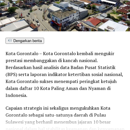
Lumpur Tinja (IPLT)
, yang kini menjadi kebutuhan
mendesak di tengah meningkatnya pertumbuhan
penduduk serta aktivitas ekonomi akibat hadirnya
investasi pertambangan di Pohuwato. Ia meminta
agar
anggaran sebesar Rp14,5 miliar
untuk
pembangunan IPLT beserta armada truk pengangkut
Dengarkan berita
tinja tidak dipangkas akibat efisiensi nasional.
Kota Gorontalo – Kota Gorontalo kembali mengukir
Permintaan itu mendapat tanggapan positif dari
Wakil
prestasi membanggakan di kancah nasional.
Menteri PUPR
, yang langsung
Berdasarkan hasil analisis data Badan Pusat Statistik
memerintahkan
Direktur Sanitasi
untuk memastikan
(BPS) serta laporan indikator ketertiban sosial nasional,
anggaran IPLT tidak dihapus mengingat urgensi dan
Kota Gorontalo sukses menempati peringkat ketujuh
manfaatnya bagi masyarakat.
dalam daftar 10 Kota Paling Aman dan Nyaman di
Indonesia.
Menutup pertemuan, Bupati Saipul juga mengusulkan
sejumlah program strategis lain untuk dapat
Capaian strategis ini sekaligus mengukuhkan Kota
diakomodasi dalam pembiayaan kementerian, antara
Gorontalo sebagai satu-satunya daerah di Pulau
lain
pembangunan Sekolah Rakyat
,
pasar sehat
,
Sulawesi yang berhasil menembus jajaran 10 besar
serta
peningkatan sarana Gelanggang Olahraga
nasional dalam hal stabilitas keamanan dan kenyamanan