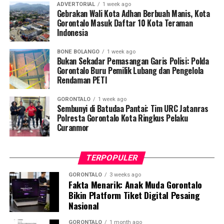
ADVERTORIAL
1 week ago
Gebrakan Wali Kota Adhan Berbuah Manis, Kota
Penyuluhan difokuskan pada pemahaman mekanisme
Gorontalo Masuk Daftar 10 Kota Teraman
Indonesia
penularan, pengenalan gejala awal, pentingnya
pemeriksaan Dahak/TCM, kepatuhan minum obat
BONE BOLANGO
1 week ago
hingga tuntas, serta pengikisan stigma negatif terhadap
Bukan Sekadar Pemasangan Garis Polisi: Polda
penyintas TBC di lingkungan warga.
Gorontalo Buru Pemilik Lubang dan Pengelola
Rendaman PETI
“Literasi kesehatan warga adalah fondasi utama dalam
GORONTALO
1 week ago
memutus rantai penularan TBC. Kami berupaya
Sembunyi di Batudaa Pantai: Tim URC Jatanras
menyampaikan edukasi yang persuasif dan mudah
Polresta Gorontalo Kota Ringkus Pelaku
Curanmor
dipahami agar warga tidak ragu melakukan pemeriksaan
apabila mengalami gejala batuk berkepanjangan,”
terang Taufik.
TERPOPULER
Selain skrining TBC, mahasiswa turut mendampingi
GORONTALO
3 weeks ago
Fakta Menarik: Anak Muda Gorontalo
nakes Puskesmas Talaga Jaya dalam memberikan
Bikin Platform Tiket Digital Pesaing
pelayanan Cek Kesehatan Gratis (CKG), meliputi
Nasional
pengukuran tekanan darah, cek kadar gula darah, dan
penapisan faktor risiko penyakit tidak menular (PTM)
GORONTALO
1 month ago