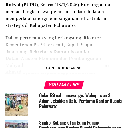
Rakyat (PUPR)
, Selasa (13/1/2026). Kunjungan ini
menjadi langkah awal pemerintah daerah dalam
memperkuat sinergi pembangunan infrastruktur
strategis di Kabupaten Pohuwato.
Dalam pertemuan yang berlangsung di kantor
Kementerian PUPR tersebut, Bupati Saipul
didampingi
Sekretaris Daerah Iskandar
Datau
,
Asisten Ekonomi dan Pembangunan
Mahyudin Ahmad
,
Asisten Administrasi Umum
CONTINUE READING
Ahmad Djuuna
,
Kepala Bappeda Rustam
Melleng
,
Kepala BPKPD Tety Alamari
, dan
Kepala
YOU MAY LIKE
Dinas PUPR Ir. Risdiyanto Mokodompit
.
Gelar Ritual Lomayango: Wabup Iwan S.
Turut mendampingi pula
Kepala BPBPK Provinsi
Adam Letakkan Batu Pertama Kantor Bupati
Gorontalo Singgi Raharja, ST
, serta
PPK
Pohuwato
Perencanaan dan staf BPBPK
, yang turut memenuhi
permintaan Bupati Saipul agar bersama-sama
Simbol Kebangkitan Bumi Panua:
menyampaikan aspirasi pembangunan daerah.
Pembangunan Kantor Bupati Pohuwato yang