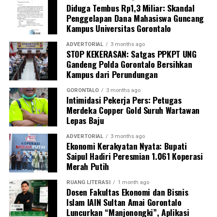
Diduga Tembus Rp1,3 Miliar: Skandal
sebagai upaya promotif-preventif.
Penggelapan Dana Mahasiswa Guncang
Kampus Universitas Gorontalo
Perwakilan DPL KKN-PK, Dr. dr. Vivien Novarina A.
Kasim, M.Kes., menegaskan bahwa keterlibatan
ADVERTORIAL
3 months ago
STOP KEKERASAN: Satgas PPKPT UNG
mahasiswa merupakan bentuk perwujudan Tri Dharma
Gandeng Polda Gorontalo Bersihkan
Perguruan Tinggi dalam mengawal transformasi
Kampus dari Perundungan
layanan kesehatan primer.
GORONTALO
3 months ago
“Kehadiran mahasiswa mempercepat jangkauan skema
Intimidasi Pekerja Pers: Petugas
Merdeka Copper Gold Suruh Wartawan
active case finding
TBC yang dicanangkan pemerintah.
Lepas Baju
Sinergi multisektor antara perguruan tinggi, dinas
kesehatan, puskesmas, dan pemerintah desa seperti
ADVERTORIAL
3 months ago
Ekonomi Kerakyatan Nyata: Bupati
inilah yang menjadi kunci sukses pembentukan
Saipul Hadiri Peresmian 1.061 Koperasi
masyarakat sadar sehat,” jelas Dr. Vivien.
Merah Putih
Masyarakat Desa Luwoo menyambut antusias agenda
RUANG LITERASI
1 month ago
terpadu ini. Ratusan warga memanfaatkan layanan
Dosen Fakultas Ekonomi dan Bisnis
Islam IAIN Sultan Amai Gorontalo
pemeriksaan kesehatan gratis sekaligus berkonsultasi
Luncurkan “Manjonongki”, Aplikasi
mengenai pola hidup bersih dan sehat (PHBS)