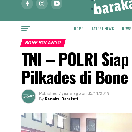
HOME
LATEST NEWS
NEWS
BONE BOLANGO
TNI – POLRI Sia
Pilkades di Bone
Published
7 years ago
on
05/11/2019
By
Redaksi Barakati