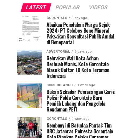
LATEST
POPULAR
VIDEOS
GORONTALO
1 day ago
Abaikan Penolakan Warga Sejak
2024: PT Celebes Bone Mineral
Paksakan Konsultasi Publik Amdal
di Bonepantai
ADVERTORIAL
6 days ago
Gebrakan Wali Kota Adhan
Berbuah Manis, Kota Gorontalo
Masuk Daftar 10 Kota Teraman
Indonesia
BONE BOLANGO
1 week ago
Bukan Sekadar Pemasangan Garis
Polisi: Polda Gorontalo Buru
Pemilik Lubang dan Pengelola
Rendaman PETI
GORONTALO
1 week ago
Sembunyi di Batudaa Pantai: Tim
URC Jatanras Polresta Gorontalo
Kota Ringkus Pelaku Curanmor