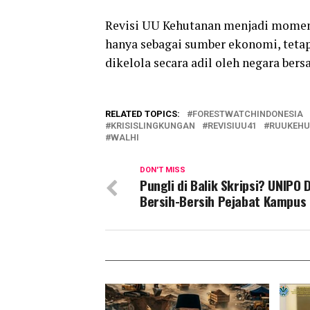
Revisi UU Kehutanan menjadi momen
hanya sebagai sumber ekonomi, tetap
dikelola secara adil oleh negara ber
RELATED TOPICS:
FORESTWATCHINDONESIA
KRISISLINGKUNGAN
REVISIUU41
RUUKEH
WALHI
DON'T MISS
Pungli di Balik Skripsi? UNIPO 
Bersih-Bersih Pejabat Kampus