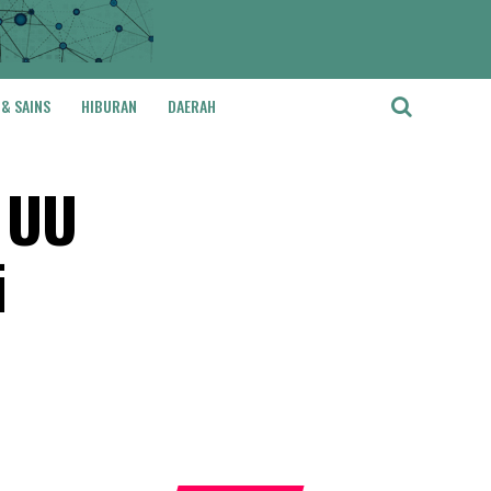
 & SAINS
HIBURAN
DAERAH
u UU
i