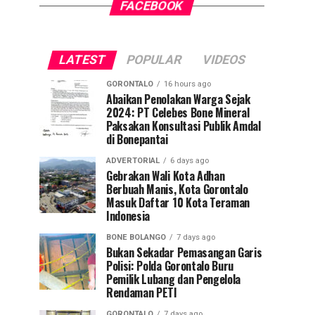
FACEBOOK
LATEST
POPULAR
VIDEOS
GORONTALO
16 hours ago
Abaikan Penolakan Warga Sejak
2024: PT Celebes Bone Mineral
Paksakan Konsultasi Publik Amdal
di Bonepantai
ADVERTORIAL
6 days ago
Gebrakan Wali Kota Adhan
Berbuah Manis, Kota Gorontalo
Masuk Daftar 10 Kota Teraman
Indonesia
BONE BOLANGO
7 days ago
Bukan Sekadar Pemasangan Garis
Polisi: Polda Gorontalo Buru
Pemilik Lubang dan Pengelola
Rendaman PETI
GORONTALO
7 days ago