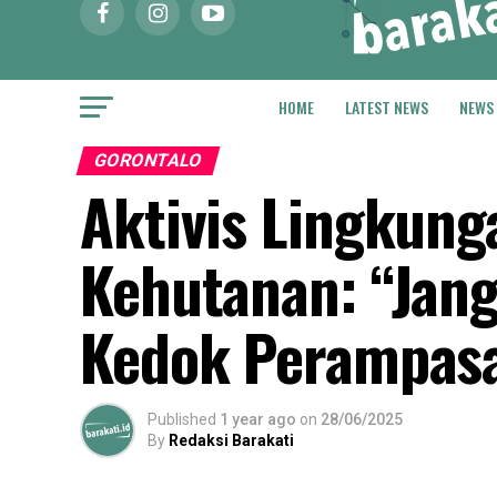
HOME
LATEST NEWS
NEWS
GORONTALO
Aktivis Lingkung
Kehutanan: “Jang
Kedok Perampas
Published
1 year ago
on
28/06/2025
By
Redaksi Barakati