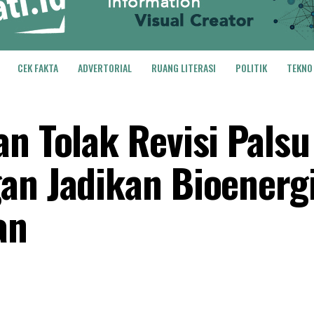
CEK FAKTA
ADVERTORIAL
RUANG LITERASI
POLITIK
TEKNO
an Tolak Revisi Pals
an Jadikan Bioenerg
an