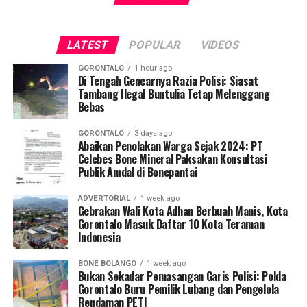
dalam memperkuat konektivitas birokrasi dengan pusat.
Polres Pohuwato mengimbau seluruh elemen
Langkah ini diambil demi mengoptimalkan potensi
masyarakat agar tidak tergiur terlibat dalam aktivitas
LATEST
POPULAR
VIDEOS
melimpah sektor maritim sebagai mesin pertumbuhan
pertambangan ilegal dan segera melapor ke pihak
ekonomi daerah sekaligus mendongkrak taraf hidup
berwajib apabila menemukan indikasi kegiatan PETI di
GORONTALO
1 hour ago
masyarakat pesisir dan nelayan tradisional di Bumi
Di Tengah Gencarnya Razia Polisi: Siasat
wilayahnya.
Tambang Ilegal Buntulia Tetap Melenggang
Panua.
Bebas
Dalam forum nasional tersebut, KKP memaparkan cetak
GORONTALO
3 days ago
biru program prioritas Tahun Anggaran 2026. Beberapa
Abaikan Penolakan Warga Sejak 2024: PT
Celebes Bone Mineral Paksakan Konsultasi
program makro yang disoroti antara lain pembangunan
Publik Amdal di Bonepantai
Kampung Nelayan Merah Putih, revitalisasi tambak di
wilayah Pantai Utara Jawa, akselerasi kawasan budidaya
ADVERTORIAL
1 week ago
udang terintegrasi (
integrated shrimp farming
),
Gebrakan Wali Kota Adhan Berbuah Manis, Kota
Gorontalo Masuk Daftar 10 Kota Teraman
pengembangan budidaya tematik, percepatan
Indonesia
swasembada garam, hingga modernisasi armada kapal
perikanan tangkap nasional.
BONE BOLANGO
1 week ago
Bukan Sekadar Pemasangan Garis Polisi: Polda
Sederet program kerja tersebut disokong penuh oleh
Gorontalo Buru Pemilik Lubang dan Pengelola
Rendaman PETI
suntikan alokasi anggaran pemerintah pusat. Langkah