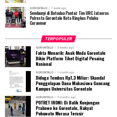
stimulan ini merupakan bagian dari manuver negara
GORONTALO
1 week ago
dalam mempercepat transformasi sektor kelautan agar
Sembunyi di Batudaa Pantai: Tim URC Jatanras
Polresta Gorontalo Kota Ringkus Pelaku
mampu memberikan kontribusi masif terhadap
Curanmor
ketahanan pangan nasional, khususnya mewujudkan
swasembada protein hewani.
TERPOPULER
Bagi Kabupaten Pohuwato, perhelatan akbar ini menjadi
momentum krusial untuk melobi dan memperjuangkan
GORONTALO
3 weeks ago
Fakta Menarik: Anak Muda Gorontalo
program strategis pusat agar mengalir ke daerah.
Bikin Platform Tiket Digital Pesaing
Berbekal bentang laut yang luas, garis pantai yang
Nasional
panjang, serta kekayaan hayati yang melimpah,
Pohuwato dinilai memiliki daya tawar tinggi untuk
GORONTALO
1 month ago
Diduga Tembus Rp1,3 Miliar: Skandal
bertransformasi menjadi salah satu sentra perikanan
Penggelapan Dana Mahasiswa Guncang
utama di kawasan Indonesia Timur.
Kampus Universitas Gorontalo
Bupati Saipul A. Mbuinga menegaskan bahwa Rakornas
GORONTALO
3 months ago
POTRET IRONI: Di Balik Kunjungan
KKP bertindak sebagai wadah krusial dalam
Prabowo ke Gorontalo, Rakyat
menyamakan persepsi dan arah kebijakan pembangunan
Pohuwato Merasa Terusir
maritim dari hulu ke hilir.