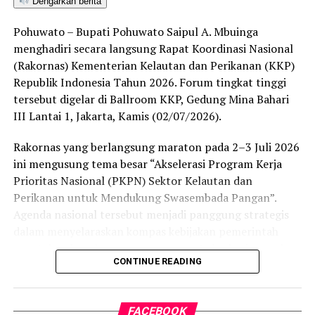
Dengarkan berita
tanpa izin di wilayah Pohuwato. Siapa pun yang terbukti
melanggar hukum akan kami tindak tegas dan proses
Pohuwato – Bupati Pohuwato Saipul A. Mbuinga
sesuai ketentuan yang berlaku. Komitmen kami jelas,
menghadiri secara langsung Rapat Koordinasi Nasional
penegakan hukum terhadap PETI dilakukan secara
(Rakornas) Kementerian Kelautan dan Perikanan (KKP)
berkelanjutan,” tegas IPTU Renly.
Republik Indonesia Tahun 2026. Forum tingkat tinggi
tersebut digelar di Ballroom KKP, Gedung Mina Bahari
Saat ini seluruh barang bukti beserta kedua terduga
III Lantai 1, Jakarta, Kamis (02/07/2026).
pelaku telah digelandang ke Mapolres Pohuwato guna
menjalani pemeriksaan intensif. Penyidik Satreskrim
Rakornas yang berlangsung maraton pada 2–3 Juli 2026
masih melengkapi administrasi penyidikan (mindik) dan
ini mengusung tema besar “Akselerasi Program Kerja
menginterogasi sejumlah saksi untuk membongkar
Prioritas Nasional (PKPN) Sektor Kelautan dan
jaringan penambangan ilegal tersebut secara
Perikanan untuk Mendukung Swasembada Pangan”.
menyeluruh.
Agenda nasional tersebut menjadi panggung strategis
dalam menyelaraskan kompas kebijakan pemerintah
“Kami mengapresiasi keberanian warga yang
pusat dan daerah guna mempercepat eksekusi proyek
melaporkan aktivitas ilegal ini. Partisipasi aktif
CONTINUE READING
strategis di sektor bahari.
masyarakat sangat krusial dalam menjaga kondusivitas
keamanan serta kelestarian ekosistem lingkungan di
Kehadiran Bupati Saipul A. Mbuinga menjadi bukti
Kabupaten Pohuwato,” tambah IPTU Renly.
FACEBOOK
otentik komitmen Pemerintah Kabupaten Pohuwato