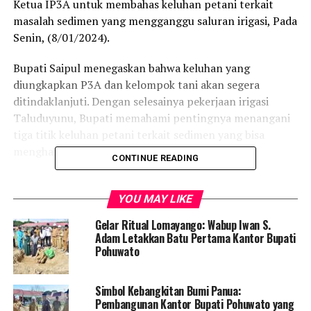
Ketua IP3A untuk membahas keluhan petani terkait
masalah sedimen yang mengganggu saluran irigasi, Pada
Senin, (8/01/2024).
Bupati Saipul menegaskan bahwa keluhan yang
diungkapkan P3A dan kelompok tani akan segera
ditindaklanjuti. Dengan selesainya pekerjaan irigasi
Taluduyunu, Bupati memahami pentingnya menangani
tiga titik keluhan petani terkait sedimen yang bisa
menghambat aliran air ke lahan pertanian.
CONTINUE READING
“Kolaborasi yang kuat antara pemerintah daerah,
organisasi petani, dan pihak terkait lainnya menjadi
YOU MAY LIKE
kunci untuk menyelesaikan masalah ini secara efisien,”
Gelar Ritual Lomayango: Wabup Iwan S.
ungkapnya.
Adam Letakkan Batu Pertama Kantor Bupati
Pohuwato
Bupati Saipul juga menekankan betapa pentingnya
saluran irigasi yang bersih dan lancar bagi pertanian di
Simbol Kebangkitan Bumi Panua:
wilayah tersebut. Pertemuan ini menjadi awal langkah
Pembangunan Kantor Bupati Pohuwato yang