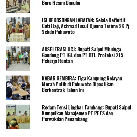
bagi pencarian solusi guna memastikan petani dapat
Baru Resmi Dimulai
bekerja optimal dan hasil panen meningkat.
ISI KEKOSONGAN JABATAN: Sekda Definitif
Ketua Induk P3A Irigasi Taluduyunu, Umar Etango,
Cuti Haji, Achmad Jusuf Djuuna Terima SK Pj
menegaskan bahwa meskipun rapat hambur telah
Sekda Pohuwato
berjalan, masih ada sekat-sekat saluran yang terhambat
oleh sedimen. Namun, Bupati akan segera menurunkan
AKSELERASI UCJ: Bupati Saipul Mbuinga
tiga alat untuk membersihkan sedimen tersebut di tiga
Gandeng PT IGL dan PT BTL Proteksi 215
titik yang menjadi keluhan petani.
Pekerja Rentan
Umar juga menjelaskan bahwa penanaman akan dimulai
KABAR GEMBIRA: Tiga Kampung Nelayan
mulai tanggal 10 Januari hingga 8 Februari, setelah
Merah Putih di Pohuwato Dipastikan
tujuh bulan petani tidak dapat menanam karena adanya
Berkontrak Tahun Ini
perbaikan irigasi. Hal ini direspon positif oleh petani,
dan Camat Duhiadaa, Ali Mbuinga, menyatakan bahwa
Redam Tensi Lingkar Tambang: Bupati Saipul
petani bersama 12 P3A sangat mengapresiasi respons
Kumpulkan Manajemen PT PETS dan
cepat dari bupati dalam menangani musim tanam, yang
Perwakilan Penambang
telah lama dinanti oleh petani setelah tujuh bulan tidak
dapat melakukan penanaman.