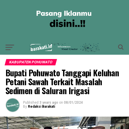
KABUPATEN POHUWATO
Bupati Pohuwato Tanggapi Keluhan
Petani Sawah Terkait Masalah
Sedimen di Saluran Irigasi
Published
3 years ago
on
08/01/2024
By
Redaksi Barakati