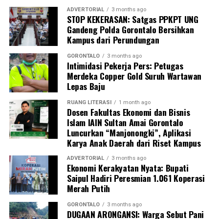
ADVERTORIAL
3 months ago
STOP KEKERASAN: Satgas PPKPT UNG
“Melalui koordinasi intensif di Rakornas ini, kami
Gandeng Polda Gorontalo Bersihkan
berharap jalinan sinergi vertikal antara pusat dan
Kampus dari Perundungan
daerah semakin solid, sehingga program strategis
nasional bisa mendarat dan memberikan impak nyata di
GORONTALO
3 months ago
Intimidasi Pekerja Pers: Petugas
daerah. Pohuwato memiliki modalitas potensi kelautan
Merdeka Copper Gold Suruh Wartawan
yang sangat besar. Kami menyatakan kesiapan penuh
Lepas Baju
menyukseskan swasembada pangan nasional, khususnya
swasembada protein, lewat tata kelola perikanan yang
RUANG LITERASI
1 month ago
Dosen Fakultas Ekonomi dan Bisnis
berkelanjutan,” urai Saipul A. Mbuinga.
Islam IAIN Sultan Amai Gorontalo
Luncurkan “Manjonongki”, Aplikasi
Bupati menambahkan, hasil rumusan dari Rakornas KKP
Karya Anak Daerah dari Riset Kampus
ini akan dijadikan acuan rigid dalam menyusun
rancangan program kerja dan penganggaran APBD
ADVERTORIAL
3 months ago
Ekonomi Kerakyatan Nyata: Bupati
Tahun 2027. Tujuannya agar akselerasi pembangunan
Saipul Hadiri Peresmian 1.061 Koperasi
sektor kelautan dan perikanan di Pohuwato berjalan
Merah Putih
lebih efektif, presisi, tepat sasaran, serta berdaya
dampak pada penguatan ekonomi daerah.
GORONTALO
3 months ago
DUGAAN ARONGANSI: Warga Sebut Pani