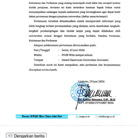
mengenai dugaan penggelapan dana di lingkungan
FPKP UNIGO pertama kali meledak ke publik
pascaberedarnya surat pemanggilan resmi dari birokrasi
kampus terhadap belasan mahasiswa. Pemanggilan
tersebut ditujukan untuk mencocokkan dokumen
kuitansi manual dengan data digital, menyusul adanya
gelombang laporan keberatan dari para mahasiswa yang
merasa dirugikan oleh pola penataan administrasi
keuangan di fakultas tersebut.
Hingga laporan berkala ini diturunkan, pos pemeriksaan
internal di tingkat yayasan maupun universitas
dilaporkan masih berada pada fase pendalaman intensif.
Pihak Universitas Gorontalo sendiri terpantau belum
mengeluarkan diktum keputusan ataupun kesimpulan
hukum apa pun terkait hasil investigasi yang dilakukan
oleh tim pemeriksa.
Dengarkan berita