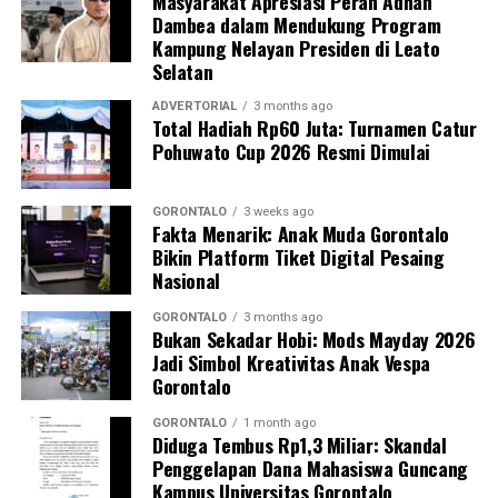
Masyarakat Apresiasi Peran Adhan
Rancangan Perbup APBD Provinsi Gorontalo
tidak
Dambea dalam Mendukung Program
mengetahui bahwa matriks tindak lanjut APBD dan
Kampung Nelayan Presiden di Leato
APBD-P Kabupaten Gorontalo belum sesuai
Selatan
dengan
Permendagri Nomor 9 Tahun 2021
. Matriks
evaluasi tersebut bahkan diakui hanya dijalankan secara
ADVERTORIAL
3 months ago
Total Hadiah Rp60 Juta: Turnamen Catur
formalitas demi memperoleh nomor register Perda,
Pohuwato Cup 2026 Resmi Dimulai
tanpa pemeriksaan substansi yang sebenarnya.
Jika evaluasi hanya menjadi formalitas, reviu ditunda
GORONTALO
3 weeks ago
Fakta Menarik: Anak Muda Gorontalo
karena alasan waktu, dan anggaran tetap dijalankan
Bikin Platform Tiket Digital Pesaing
meski menyimpang dari evaluasi, publik pantas
Nasional
menduga adanya pembiaran terstruktur dalam tata
kelola keuangan daerah, terutama pada pos belanja
GORONTALO
3 months ago
Bukan Sekadar Hobi: Mods Mayday 2026
DPRD Kabupaten Gorontalo.
Jadi Simbol Kreativitas Anak Vespa
Gorontalo
Menanggapi temuan tersebut,
Agung
Bobihu
menyatakan siap melaporkan dugaan
GORONTALO
1 month ago
Diduga Tembus Rp1,3 Miliar: Skandal
penyimpangan pengelolaan anggaran DPRD Kabupaten
Penggelapan Dana Mahasiswa Guncang
Gorontalo ke
Kejaksaan Agung
untuk diuji secara
Kampus Universitas Gorontalo