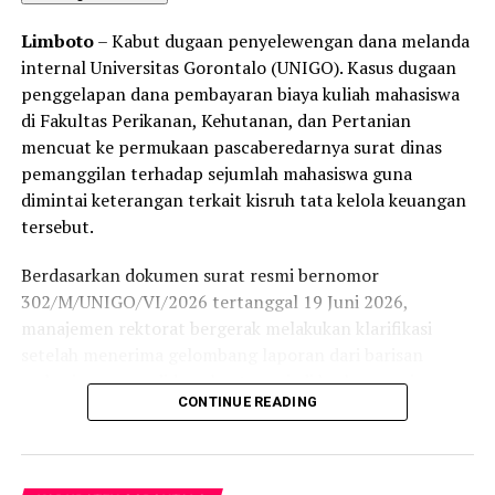
Limboto
– Kabut dugaan penyelewengan dana melanda
internal Universitas Gorontalo (UNIGO). Kasus dugaan
penggelapan dana pembayaran biaya kuliah mahasiswa
di Fakultas Perikanan, Kehutanan, dan Pertanian
mencuat ke permukaan pascaberedarnya surat dinas
pemanggilan terhadap sejumlah mahasiswa guna
dimintai keterangan terkait kisruh tata kelola keuangan
tersebut.
Berdasarkan dokumen surat resmi bernomor
302/M/UNIGO/VI/2026 tertanggal 19 Juni 2026,
manajemen rektorat bergerak melakukan klarifikasi
setelah menerima gelombang laporan dari barisan
mahasiswa yang diduga kuat menjadi korban penipuan
CONTINUE READING
oknum internal.
Jauh sebelum surat rektorat tersebut terbit, Badan
Pemeriksa Keuangan dan Aset Yayasan Pendidikan