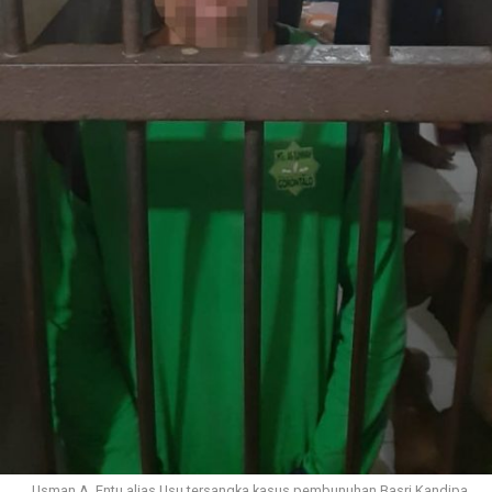
Usman A. Entu alias Usu tersangka kasus pembunuhan Basri Kandipa,