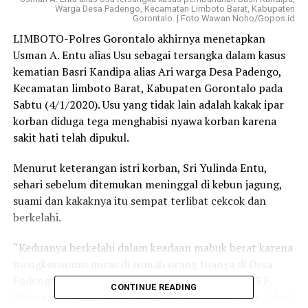
Warga Desa Padengo, Kecamatan Limboto Barat, Kabupaten
Gorontalo. | Foto Wawan Noho/Gopos.id
LIMBOTO-Polres Gorontalo akhirnya menetapkan
Usman A. Entu alias Usu sebagai tersangka dalam kasus
kematian Basri Kandipa alias Ari warga Desa Padengo,
Kecamatan limboto Barat, Kabupaten Gorontalo pada
Sabtu (4/1/2020). Usu yang tidak lain adalah kakak ipar
korban diduga tega menghabisi nyawa korban karena
sakit hati telah dipukul.
Menurut keterangan istri korban, Sri Yulinda Entu,
sehari sebelum ditemukan meninggal di kebun jagung,
suami dan kakaknya itu sempat terlibat cekcok dan
berkelahi.
“Keduanya berkelahi dalam keadaan mabuk berat karena
mengkonsumsi miras di rumah orang tuanya di Desa
Padengo,” ujar kasat Reskrim Polres Gorontalo AKP.
CONTINUE READING
Muhammad Kukuh Islami, S.I.K saat diwawancarai, Ahad