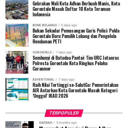
korespondensi dan meminta konfirmasi resmi secara
mencapai miliaran rupiah—angka yang tidak bisa
Gebrakan Wali Kota Adhan Berbuah Manis, Kota
berimbang kepada jajaran Rektorat Universitas
Gorontalo Masuk Daftar 10 Kota Teraman
diabaikan begitu saja.
Indonesia
Gorontalo, Dekanat Fakultas Perikanan, Kehutanan, dan
Ini bukan lagi persoalan salah hitung. Ini menyangkut
Pertanian, serta Pengurus Yayasan Pendidikan Dulowo
BONE BOLANGO
6 days ago
keberanian mengabaikan aturan.
Limo Lopohalaa Gorontalo guna mendapatkan
Bukan Sekadar Pemasangan Garis Polisi: Polda
klarifikasi yang jernih.
Gorontalo Buru Pemilik Lubang dan Pengelola
Padahal
PP Nomor 18 Tahun 2017
Rendaman PETI
dan
Permendagri
Nomor 62 Tahun 2017
secara tegas mengatur bahwa
GORONTALO
7 days ago
pemberian hak keuangan pimpinan dan anggota DPRD
Sembunyi di Batudaa Pantai: Tim URC Jatanras
harus disesuaikan dengan klasifikasi kemampuan
Polresta Gorontalo Kota Ringkus Pelaku
Curanmor
keuangan daerah dan berlandaskan asas efisiensi,
efektivitas, kepatutan, serta rasionalitas. Alasan
ADVERTORIAL
7 days ago
Pemerintah Kabupaten Gorontalo bahwa “anggaran
Raih Nilai Tertinggi se-SulutGo: Pemerintahan
sudah sesuai” karena kemampuan keuangan daerah
AIR Antarkan Kota Gorontalo Masuk Kategori
‘Unggul’ IKAD 2026
dikategorikan sedang, justru memperkuat dugaan bahwa
regulasi hanya dijadikan tameng, bukan pedoman.
TERPOPULER
Lebih memprihatinkan lagi, BPK menemukan
bahwa
Tim Evaluasi Rancangan Perda dan
DAERAH
3 months ago