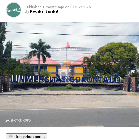
UP NEXT
Published
1 month ago
on
01/07/2026
Waspada! BMKG Prediksi Adanya Cuaca Ekstrem Di
By
Redaksi Barakati
Indonesia Selama Sepekan
DON'T MISS
Lantik Pengawas Dan Kepsek, Nelson: Pegawai Jangan
Hanya “ABS”
Dengarkan berita