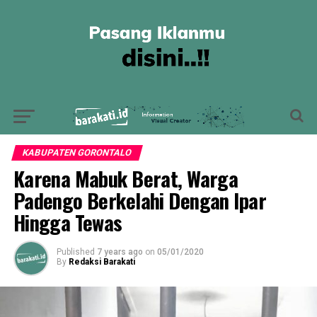
KABUPATEN GORONTALO
Karena Mabuk Berat, Warga
Padengo Berkelahi Dengan Ipar
Hingga Tewas
Published
7 years ago
on
05/01/2020
By
Redaksi Barakati