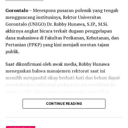
Gorontalo
– Merespons pusaran polemik yang tengah
mengguncang institusinya, Rektor Universitas
Gorontalo (UNIGO) Dr. Robby Hunawa, S.IP., M.Si.
akhirnya angkat bicara terkait dugaan penggelapan
dana mahasiswa di Fakultas Perikanan, Kehutanan, dan
Pertanian (FPKP) yang kini menjadi sorotan tajam
publik.
Saat dikonfirmasi oleh awak media, Robby Hunawa
menegaskan bahwa manajemen rektorat saat ini
memilih mengambil sikap berhati-hati dan belum dapat
membeberkan substansi perkara secara mendalam ke
ruang publik. Hal tersebut lantaran tim pemeriksa
internal masih terus bekerja merampungkan seluruh
CONTINUE READING
rangkaian proses audit dan klarifikasi materiil.
“Mohon maaf, untuk saat ini saya belum bisa
memberikan keterangan ataupun menjawab materi