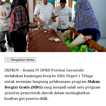
produksi jagung sebagai komoditas unggulan
daerah
.
Hamzah menegaskan bahwa DPRD berkomitmen untuk
terus bersinergi dengan
pemerintah pusat,
pemerintah daerah, TNI–Polri
, serta para
petani
demi
tercapainya target swasembada pangan nasional.
“Program ini tidak hanya memperkuat ketahanan
pangan, tetapi juga meningkatkan kesejahteraan petani
dan mendorong pertumbuhan ekonomi daerah,” ujarnya
di sela kegiatan.
Dengarkan berita
Sementara itu, dalam sambutannya melalui Zoom
DEPROV – Komisi IV DPRD Provinsi Gorontalo
Meeting,
Kapolri Jenderal Polisi Drs. Listyo Sigit
melakukan kunjungan kerja ke SMA Negeri 1 Telaga
Prabowo, M.Si
menjelaskan bahwa penanaman jagung
untuk meninjau langsung pelaksanaan program
Makan
serentak ini merupakan
tindak lanjut arahan Presiden
Bergizi Gratis (MBG)
yang menjadi salah satu program
Republik Indonesia
untuk memperkuat
ketahanan
prioritas pemerintah daerah dalam meningkatkan
dan kemandirian pangan nasional
.
kualitas gizi peserta didik.
Kapolri menyebutkan bahwa
kebutuhan jagung