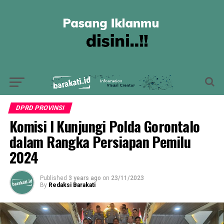
DPRD PROVINSI
Komisi I Kunjungi Polda Gorontalo
dalam Rangka Persiapan Pemilu
2024
Published
3 years ago
on
23/11/2023
By
Redaksi Barakati