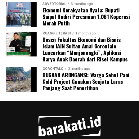
ADVERTORIAL
3 months ago
Ekonomi Kerakyatan Nyata: Bupati
Komisi IV DPRD Provinsi Gorontalo menegaskan akan
Saipul Hadiri Peresmian 1.061 Koperasi
terus melakukan
pengawasan dan evaluasi
terhadap
Merah Putih
implementasi program
Makan Bergizi Gratis
agar
berjalan sesuai sasaran — yakni meningkatkan gizi,
RUANG LITERASI
1 month ago
Dosen Fakultas Ekonomi dan Bisnis
kesehatan, dan semangat belajar siswa di seluruh
Islam IAIN Sultan Amai Gorontalo
sekolah di Provinsi Gorontalo.
Luncurkan “Manjonongki”, Aplikasi
Karya Anak Daerah dari Riset Kampus
GORONTALO
3 months ago
DUGAAN ARONGANSI: Warga Sebut Pani
Gold Project Gunakan Senjata Laras
Panjang Saat Penertiban