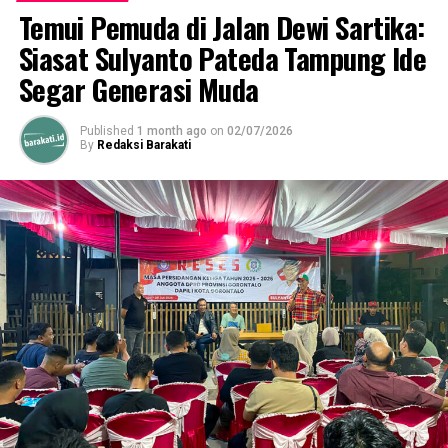
Temui Pemuda di Jalan Dewi Sartika:
UP NEXT
Pemkot Gorontalo Perkuat Kerjasama dengan RS Pusat
Siasat Sulyanto Pateda Tampung Ide
Otak Nasional untuk Perangi Penyakit Berat
Segar Generasi Muda
DON'T MISS
Wabup Suharsi Igirisa Beri Penghormatan Atas Dedikasi
Published
1 month ago
on
02/07/2026
Almarhumah Sira Sabu
By
Redaksi Barakati