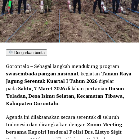
program kerja dan rancangan kebijakan bersama pihak
eksekutif di DPRD Provinsi Gorontalo.
Di samping menjaring keluhan, Sulyanto secara aktif
memotivasi barisan pemuda Kota Gorontalo agar
memutus kultur pasif sebagai penonton pembangunan.
Ia mendorong pemuda untuk bertransformasi menjadi
Dengarkan berita
aktor penggerak lewat stimulasi aksi sosial, penguatan
literasi pendidikan, ekspansi dunia kewirausahaan,
Gorontalo – Sebagai langkah mendukung program
hingga optimalisasi program pengembangan kapasitas
swasembada pangan nasional
, kegiatan
Tanam Raya
diri (
self-development
).
Jagung Serentak Kuartal I Tahun 2026
digelar
pada
Sabtu, 7 Maret 2026
di lahan pertanian
Dusun
Pertemuan tersebut berjalan dinamis dengan format
Teladan, Desa Isimu Selatan, Kecamatan Tibawa,
dialog dua arah yang interaktif. Kalangan muda yang
Kabupaten Gorontalo
.
hadir memanfaatkan momentum langka ini untuk
membedah potret persoalan riil yang menjerat pemuda
Agenda ini dilaksanakan secara serentak di seluruh
perkotaan saat ini, sekaligus menyodorkan draf usulan
Indonesia dan dirangkaikan dengan
Zoom Meeting
taktis agar mendapat intervensi anggaran dari
bersama Kapolri Jenderal Polisi Drs. Listyo Sigit
pemerintah daerah dan DPRD.