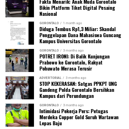
Fakta Menarik: Anak Muda Gorontalo
Bikin Platform Tiket Digital Pesaing
Lebih lanjut,
dr. Darsianti Tuna
memberikan sejumlah
Nasional
saran untuk peningkatan kualitas pelaksanaan program
MBG ke depan. Ia meminta agar proses pengemasan
GORONTALO
1 month ago
Diduga Tembus Rp1,3 Miliar: Skandal
makanan, terutama buah-buahan, diperiksa lebih teliti
Penggelapan Dana Mahasiswa Guncang
sebelum dibagikan kepada siswa.
Kampus Universitas Gorontalo
Selain itu, ia menilai komposisi menu perlu disesuaikan
dengan prinsip
keseimbangan gizi
GORONTALO
3 months ago
, misalnya
POTRET IRONI: Di Balik Kunjungan
menambahkan sumber protein seperti telur atau ikan.
Prabowo ke Gorontalo, Rakyat
Pohuwato Merasa Terusir
Ia juga mengingatkan agar pada proses distribusi
makanan, terutama menjelang akhir pekan,
paket
ADVERTORIAL
3 months ago
STOP KEKERASAN: Satgas PPKPT UNG
makanan untuk hari Jumat dan Sabtu dipisahkan
,
Gandeng Polda Gorontalo Bersihkan
guna menjaga mutu dan kesegaran makanan.
Kampus dari Perundungan
Dalam kesempatan tersebut,
dr. Darsianti Tuna
turut
GORONTALO
3 months ago
Intimidasi Pekerja Pers: Petugas
menanyakan latar belakang pendidikan
Kepala SPPG
Merdeka Copper Gold Suruh Wartawan
Mongolato
, yang kemudian dijelaskan bahwa pejabat
Lepas Baju
tersebut merupakan
sarjana akuntansi publik
.