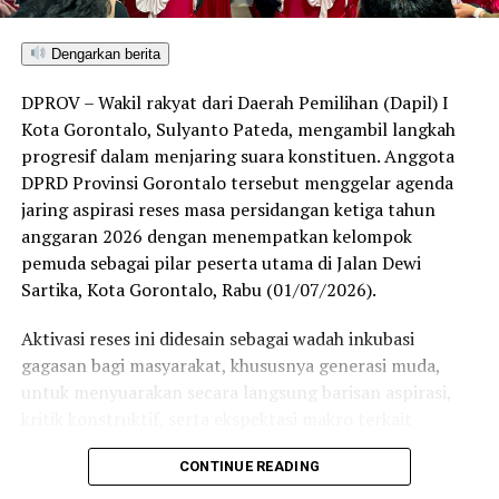
Dengarkan berita
DPROV – Wakil rakyat dari Daerah Pemilihan (Dapil) I
Kota Gorontalo, Sulyanto Pateda, mengambil langkah
progresif dalam menjaring suara konstituen. Anggota
DPRD Provinsi Gorontalo tersebut menggelar agenda
jaring aspirasi reses masa persidangan ketiga tahun
anggaran 2026 dengan menempatkan kelompok
pemuda sebagai pilar peserta utama di Jalan Dewi
Sartika, Kota Gorontalo, Rabu (01/07/2026).
Aktivasi reses ini didesain sebagai wadah inkubasi
gagasan bagi masyarakat, khususnya generasi muda,
untuk menyuarakan secara langsung barisan aspirasi,
kritik konstruktif, serta ekspektasi makro terkait
akselerasi pembangunan daerah ke meja parlemen.
CONTINUE READING
Dalam forum tersebut, Sulyanto menegaskan bahwa