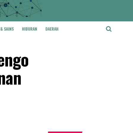
 & SAINS
HIBURAN
DAERAH
engo
nan