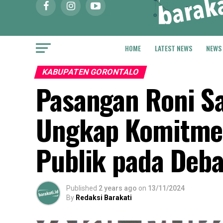
HOME
LATEST NEWS
NEWS
KABUPATEN GORONTALO
Pasangan Roni S
Ungkap Komitmen
Publik pada Deb
Published
2 years ago
on
13/11/2024
By
Redaksi Barakati