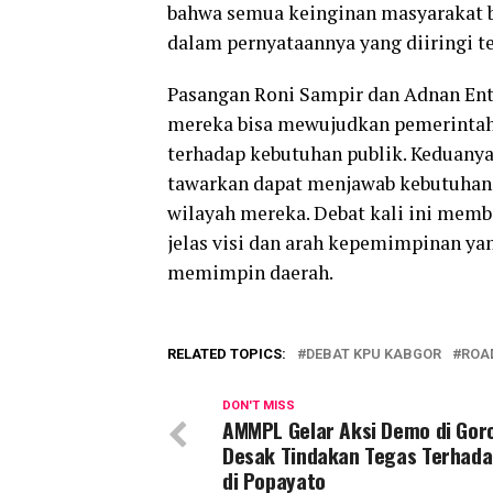
bahwa semua keinginan masyarakat bis
dalam pernyataannya yang diiringi t
Pasangan Roni Sampir dan Adnan Ente
mereka bisa mewujudkan pemerintahan
terhadap kebutuhan publik. Keduanya
tawarkan dapat menjawab kebutuhan 
wilayah mereka. Debat kali ini mem
jelas visi dan arah kepemimpinan yan
memimpin daerah.
RELATED TOPICS:
DEBAT KPU KABGOR
ROA
DON'T MISS
AMMPL Gelar Aksi Demo di Goro
Desak Tindakan Tegas Terhada
di Popayato