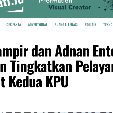
CEK FAKTA
ADVERTORIAL
RUANG LITERASI
POLITIK
TEKNO
ampir dan Adnan Ent
 Tingkatkan Pelaya
at Kedua KPU