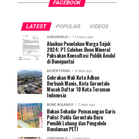
FACEBOOK
LATEST
POPULAR
VIDEOS
GORONTALO
17 hours ago
Abaikan Penolakan Warga Sejak
2024: PT Celebes Bone Mineral
Paksakan Konsultasi Publik Amdal
di Bonepantai
ADVERTORIAL
6 days ago
Gebrakan Wali Kota Adhan
Berbuah Manis, Kota Gorontalo
Masuk Daftar 10 Kota Teraman
Indonesia
BONE BOLANGO
7 days ago
Bukan Sekadar Pemasangan Garis
Polisi: Polda Gorontalo Buru
Pemilik Lubang dan Pengelola
Rendaman PETI
GORONTALO
7 days ago