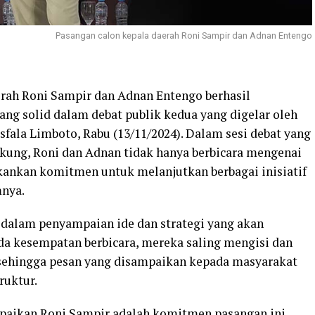
Pasangan calon kepala daerah Roni Sampir dan Adnan Entengo
rah Roni Sampir dan Adnan Entengo berhasil
ng solid dalam debat publik kedua yang digelar oleh
ala Limboto, Rabu (13/11/2024). Dalam sesi debat yang
ukung, Roni dan Adnan tidak hanya berbicara mengenai
kankan komitmen untuk melanjutkan berbagai inisiatif
mnya.
dalam penyampaian ide dan strategi yang akan
 ada kesempatan berbicara, mereka saling mengisi dan
sehingga pesan yang disampaikan kepada masyarakat
ruktur.
mpaikan Roni Sampir adalah komitmen pasangan ini