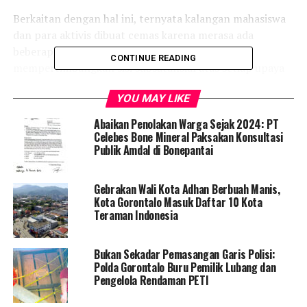
Berkaitan dengan hal ini, ternyata kalangan mahasiswa
dan para aktivis dibuat cemas karena merasa ada
beberapa keputuasan pemerintah yang tidak
CONTINUE READING
mempertimbangkan sisi subsatansial atas setiap upaya
penanganan virus ini. Seperti halnya yang terjadi di
YOU MAY LIKE
Provinsi Gorontalo, Keputusan Pemerintah untuk
melakukan pergeseran anggaran beasiswa yang
Abaikan Penolakan Warga Sejak 2024: PT
digadang-gadang sejumlah Rp. 8 milyar untuk keperluan
Celebes Bone Mineral Paksakan Konsultasi
Publik Amdal di Bonepantai
Covid19 menuai protes dan kritik dari para aktivis
Gorontalo. Sebut saja di antaranya FPG (Forum Pemuda
Gorontalo), yang telah menyuarakan protesnya dalam
Gebrakan Wali Kota Adhan Berbuah Manis,
media berita Sang Fajar News pada Sabtu, 16 Mei 2020.
Kota Gorontalo Masuk Daftar 10 Kota
Teraman Indonesia
Menanggapi hal ini, KPMIP-G merasa cemas bila
keputusan itu juga merembet sampai ke Pohuwato yang
Bukan Sekadar Pemasangan Garis Polisi:
saat ini juga telah melakukan proses verifikasi berkas
Polda Gorontalo Buru Pemilik Lubang dan
beasiswa dengan informasi terakhir bahwa SK penerima
Pengelola Rendaman PETI
beasiswa tinggal menunggu beberapa tanda tangan