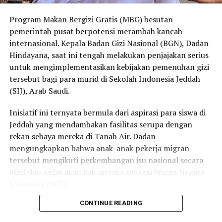
eksisting yang masih memenuhi standar kebersihan dan
Program Makan Bergizi Gratis (MBG) besutan
kelayakan dapat langsung dimanfaatkan.
pemerintah pusat berpotensi merambah kancah
“Enggak mungkin kita membangun dapur-dapur baru. Jadi
internasional. Kepala Badan Gizi Nasional (BGN), Dadan
yang sudah ada, eksisting, enggak tahu dapurnya siapa,
Hindayana, saat ini tengah melakukan penjajakan serius
mungkin ada dapur umum. Intinya tidak harus membangun
untuk mengimplementasikan kebijakan pemenuhan gizi
dapur baru,” jelasnya lebih lanjut.
tersebut bagi para murid di Sekolah Indonesia Jeddah
Langkah adaptif ini tak lepas dari realitas bahwa pagu
(SIJ), Arab Saudi.
anggaran untuk program MBG saat ini telah dirasionalisasi
menjadi Rp268 triliun. Menyikapi hal tersebut, BGN telah
Inisiatif ini ternyata bermula dari aspirasi para siswa di
merumuskan empat langkah utama: refocusing sasaran
Jeddah yang mendambakan fasilitas serupa dengan
penerima manfaat, moratorium pembangunan dapur baru,
rekan sebaya mereka di Tanah Air. Dadan
revitalisasi dapur yang sudah berjalan, serta perluasan
mengungkapkan bahwa anak-anak pekerja migran
program di area 3T dengan skema pembiayaan alternatif di
tersebut mengikuti perkembangan isu nasional secara
luar APBN.
aktif dan sadar akan hak mereka sebagai Warga Negara
Rasionalisasi dan pengawasan ini sangat krusial bagi
Indonesia (WNI).
program unggulan pemerintahan Presiden Prabowo
Subianto ini dalam menargetkan puluhan juta anak sekolah,
CONTINUE READING
“Mereka sangat well informed dengan informasi yang
balita, dan ibu hamil di seluruh Indonesia secara bertahap,
ada di Indonesia terkait MBG. mereka spontan ingin