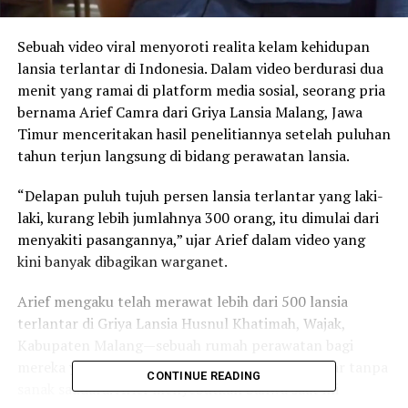
Sebuah video viral menyoroti realita kelam kehidupan
lansia terlantar di Indonesia. Dalam video berdurasi dua
menit yang ramai di platform media sosial, seorang pria
bernama Arief Camra dari Griya Lansia Malang, Jawa
Timur menceritakan hasil penelitiannya setelah puluhan
tahun terjun langsung di bidang perawatan lansia.
“Delapan puluh tujuh persen lansia terlantar yang laki-
laki, kurang lebih jumlahnya 300 orang, itu dimulai dari
menyakiti pasangannya,” ujar Arief dalam video yang
kini banyak dibagikan warganet.​
Arief mengaku telah merawat lebih dari 500 lansia
terlantar di Griya Lansia Husnul Khatimah, Wajak,
Kabupaten Malang—sebuah rumah perawatan bagi
mereka yang ditinggalkan keluarga atau terlantar tanpa
CONTINUE READING
sanak saudara. Arief menyebutkan bahwa saat ini