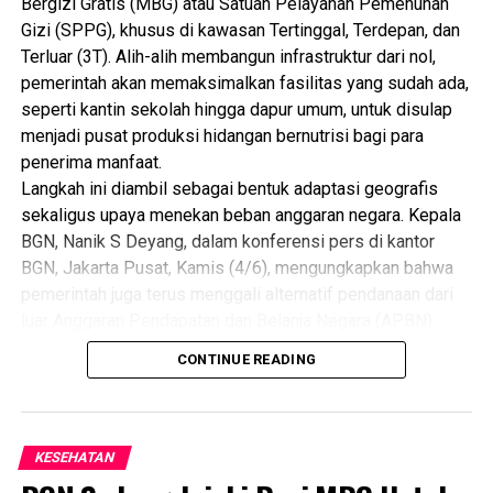
Bergizi Gratis (MBG) atau Satuan Pelayanan Pemenuhan
Gizi (SPPG), khusus di kawasan Tertinggal, Terdepan, dan
Terluar (3T). Alih-alih membangun infrastruktur dari nol,
pemerintah akan memaksimalkan fasilitas yang sudah ada,
seperti kantin sekolah hingga dapur umum, untuk disulap
menjadi pusat produksi hidangan bernutrisi bagi para
penerima manfaat.
Langkah ini diambil sebagai bentuk adaptasi geografis
sekaligus upaya menekan beban anggaran negara. Kepala
BGN, Nanik S Deyang, dalam konferensi pers di kantor
BGN, Jakarta Pusat, Kamis (4/6), mengungkapkan bahwa
pemerintah juga terus menggali alternatif pendanaan dari
luar Anggaran Pendapatan dan Belanja Negara (APBN)
demi menunjang operasional dapur MBG.
CONTINUE READING
“Misalnya ada CSR BUMN, ada hibah dari negara lain. Itu
banyak loh hibah-hibah ini. Bahkan, sekarang sudah ada
juga beberapa yayasan yang menerima hibah untuk
membangun dapur,” ungkap Nanik S Deyang.
KESEHATAN
Selain hibah eksternal, korporasi yang memiliki wilayah