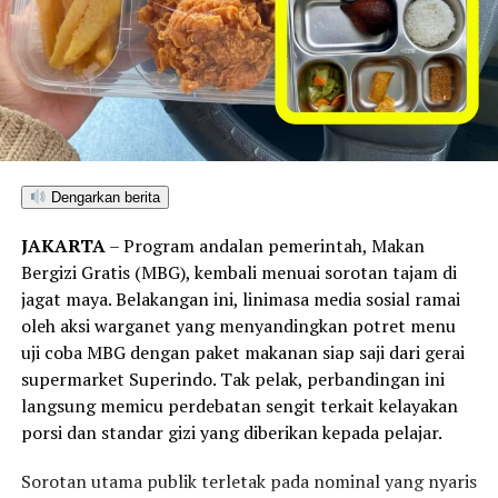
Subianto. Apabila lampu hijau diberikan oleh Istana, SIJ
akan mengukir sejarah sebagai institusi pendidikan
pertama di luar batas negara yang mengadaptasi
program pemenuhan gizi ini.
“Jika disetujui oleh Presiden, ini akan menjadi
percontohan pertama (MBG di luar negeri),” kata dia
saat berada di Bandara King Abdul Aziz Jeddah. “Kami
Dengarkan berita
datang untuk melihat dan kami akan laporkan ke
JAKARTA
– Program andalan pemerintah, Makan
Presiden apakah dimungkinkan kami membuat Satuan
Bergizi Gratis (MBG), kembali menuai sorotan tajam di
Pelayanan Pemenuhan Gizi (SPPG) di sekolah Indonesia
jagat maya. Belakangan ini, linimasa media sosial ramai
Jeddah,” ujarnya.
oleh aksi warganet yang menyandingkan potret menu
Mengenai teknis pelaksanaan di lapangan, Dadan
uji coba MBG dengan paket makanan siap saji dari gerai
menegaskan bahwa operasional pemenuhan gizi di luar
supermarket Superindo. Tak pelak, perbandingan ini
negeri tidak akan jauh berbeda dengan prosedur standar
langsung memicu perdebatan sengit terkait kelayakan
di nusantara. Namun, pembentukan ekosistem ini
porsi dan standar gizi yang diberikan kepada pelajar.
membutuhkan sinergi dan koordinasi lintas instansi,
Sorotan utama publik terletak pada nominal yang nyaris
khususnya dengan Kementerian Luar Negeri serta