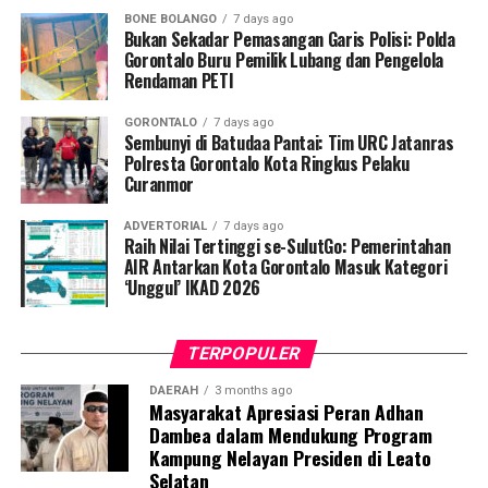
produksi serendah mungkin dengan output hidangan
BONE BOLANGO
7 days ago
yang layak, sementara program raksasa dengan dana
Bukan Sekadar Pemasangan Garis Polisi: Polda
Gorontalo Buru Pemilik Lubang dan Pengelola
triliunan justru kerap kedapatan menyajikan menu yang
Rendaman PETI
mengundang tanda tanya.
GORONTALO
7 days ago
Salah satu komentar warganet yang memantik banyak
Sembunyi di Batudaa Pantai: Tim URC Jatanras
persetujuan bahkan secara blak-blakan menyentil pihak
Polresta Gorontalo Kota Ringkus Pelaku
Curanmor
penyelenggara.
ADVERTORIAL
7 days ago
“Menu Superindo Rp14.900 lebih enak dari MBG.
Raih Nilai Tertinggi se-SulutGo: Pemerintahan
Harusnya Superindo saja yang buka (katering) Makan
AIR Antarkan Kota Gorontalo Masuk Kategori
‘Unggul’ IKAD 2026
Bergizi Gratis,” tulis salah satu netizen yang
unggahannya viral melintasi berbagai platform media
sosial.
TERPOPULER
Melansir laporan dari media Hasanah dan pantauan
DAERAH
3 months ago
Masyarakat Apresiasi Peran Adhan
Harian Narasi, fenomena ini bukan sekadar ajang adu
Dambea dalam Mendukung Program
visual makanan, melainkan bentuk keresahan
Kampung Nelayan Presiden di Leato
masyarakat terhadap efektivitas anggaran negara. Lebih
Selatan