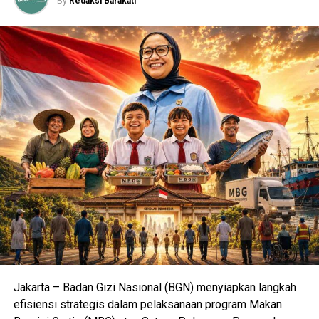
By
Redaksi Barakati
lansia termasuk pelanggaran nilai kemanusiaan, bukan
sekadar masalah keluarga”.​
RELATED TOPICS:
ARIEF CAMRA
GRIYA LANSIA MALANG
GUS IPUL
INDONESIA MENUA
JAWA TIMUR
KELUARGA INDONESIA
KEMENTERIAN SOSIAL
LANSIA
LANSIA TERLANTAR
MASYARAKAT
PANTI JOMPO
PENELITIAN SOSIAL
PERAWATAN LANSIA
POPULASI TUA
RELAWAN
TERBARU
UP NEXT
Terik Tak Wajar di Gorontalo! BMKG Pastikan Suhu Panas
Masih Akan Berlanjut
DON'T MISS
Ketika Prabowo Hapus Utang Petani dan Nelayan,
Realistis Hidupkan Ekonomi Rakyat
Jakarta – Badan Gizi Nasional (BGN) menyiapkan langkah
efisiensi strategis dalam pelaksanaan program Makan