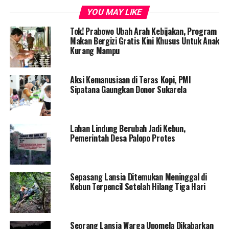
lembaganya menampung 194 lansia dari berbagai
YOU MAY LIKE
daerah, dan sejak berdiri telah merawat lebih dari 480
orang lansia dengan 290 di antaranya meninggal
Tok! Prabowo Ubah Arah Kebijakan, Program
dunia di panti yang dikelolanya.​
Makan Bergizi Gratis Kini Khusus Untuk Anak
Kurang Mampu
Fenomena penelantaran lansia ini bukanlah kasus
sepele. Menurut Tempo (2025) dan Kompas.com,
Aksi Kemanusiaan di Teras Kopi, PMI
Indonesia kini memasuki era penuaan populasi dengan
Sipatana Gaungkan Donor Sukarela
jumlah penduduk lanjut usia (di atas 60 tahun)
mencapai sekitar 36 juta jiwa atau 11 persen populasi.
Hal ini menjadikan Indonesia sebagai salah satu negara
Lahan Lindung Berubah Jadi Kebun,
dengan populasi lansia terbesar di Asia Tenggara.​
Pemerintah Desa Palopo Protes
Data dari CNN Indonesia dan Kementerian Sosial (2025)
melaporkan bahwa sebagian besar lansia terlantar
Sepasang Lansia Ditemukan Meninggal di
berasal dari kalangan ekonomi menengah ke bawah,
Kebun Terpencil Setelah Hilang Tiga Hari
sering kehilangan kontak dengan keluarga, serta minim
dukungan kesehatan dasar.
Kondisi sosial ini diperparah oleh rendahnya kesadaran
Seorang Lansia Warga Upomela Dikabarkan