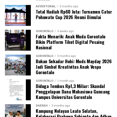
lanjut, informasi yang turut diviralkan oleh akun
agregator Lambe Turah dan Repelita memperlihatkan
ADVERTORIAL
3 months ago
Total Hadiah Rp60 Juta: Turnamen Catur
bahwa publik menaruh ekspektasi besar agar
Pohuwato Cup 2026 Resmi Dimulai
pemerintah segera mengevaluasi rantai pasok dan
standar dapur katering MBG.
GORONTALO
3 weeks ago
Fakta Menarik: Anak Muda Gorontalo
Netizen berharap, kehebohan komparasi ini bisa menjadi
Bikin Platform Tiket Digital Pesaing
tamparan sekaligus masukan konstruktif bagi Badan Gizi
Nasional
Nasional (BGN). Jika supermarket saja bisa menyajikan
hidangan berkualitas dengan budget yang sama,
GORONTALO
3 months ago
Bukan Sekadar Hobi: Mods Mayday 2026
seharusnya negara mampu memberikan nutrisi yang
Jadi Simbol Kreativitas Anak Vespa
jauh lebih optimal untuk anak-anak Indonesia.
Gorontalo
GORONTALO
1 month ago
Diduga Tembus Rp1,3 Miliar: Skandal
Penggelapan Dana Mahasiswa Guncang
Kampus Universitas Gorontalo
DAERAH
3 months ago
Kampung Nelayan Leato Selatan,
Kolaborasi Prabowo Subianto dan Adhan