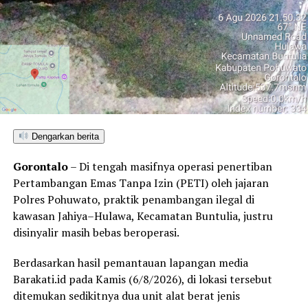
UP NEXT
Boxing continues to knock itself out with bewildering,
incorrect decisions
DON'T MISS
Phillies’ Aaron Altherr makes mind-boggling barehanded
play
Dengarkan berita
Gorontalo
– Di tengah masifnya operasi penertiban
Pertambangan Emas Tanpa Izin (PETI) oleh jajaran
Polres Pohuwato, praktik penambangan ilegal di
kawasan Jahiya–Hulawa, Kecamatan Buntulia, justru
disinyalir masih bebas beroperasi.
Berdasarkan hasil pemantauan lapangan media
Barakati.id pada Kamis (6/8/2026), di lokasi tersebut
ditemukan sedikitnya dua unit alat berat jenis