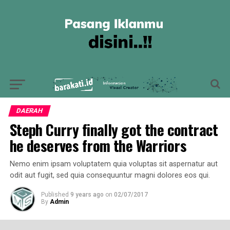
DAERAH
Steph Curry finally got the contract
he deserves from the Warriors
Nemo enim ipsam voluptatem quia voluptas sit aspernatur aut
odit aut fugit, sed quia consequuntur magni dolores eos qui.
Published
9 years ago
on
02/07/2017
By
Admin