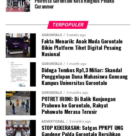
Polresta Gorontalo Kota Ringkus Pelaku
Kendati saat tim tiba di lokasi tidak ditemukan adanya
Curanmor
aktivitas penambangan yang tengah berjalan, seluruh
rangkaian kegiatan penyelidikan berlangsung aman,
TERPOPULER
kondusif, dan tanpa hambatan.
GORONTALO
3 weeks ago
Fakta Menarik: Anak Muda Gorontalo
Kombes Pol. Maruly menegaskan, Polda Gorontalo tidak
Bikin Platform Tiket Digital Pesaing
akan berhenti pada tindakan penyegelan semata.
Nasional
Pihaknya kini tengah melakukan penelusuran mendalam
terhadap pihak-pihak yang terafiliasi dengan aktivitas
GORONTALO
1 month ago
Diduga Tembus Rp1,3 Miliar: Skandal
tambang ilegal tersebut.
Penggelapan Dana Mahasiswa Guncang
Kampus Universitas Gorontalo
“Sebagai tindak lanjut, Ditreskrimsus Polda Gorontalo
akan menelusuri seluruh pihak yang terlibat, mulai dari
GORONTALO
3 months ago
pemilik lubang tambang, para pekerja di lapangan,
POTRET IRONI: Di Balik Kunjungan
Prabowo ke Gorontalo, Rakyat
hingga pengelola tempat rendaman material,” pungkas
Pohuwato Merasa Terusir
Maruly.
ADVERTORIAL
3 months ago
STOP KEKERASAN: Satgas PPKPT UNG
Gandeng Polda Gorontalo Bersihkan