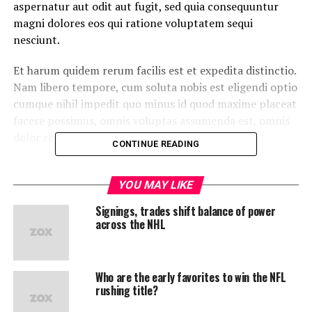
aspernatur aut odit aut fugit, sed quia consequuntur
magni dolores eos qui ratione voluptatem sequi
nesciunt.
Et harum quidem rerum facilis est et expedita distinctio.
Nam libero tempore, cum soluta nobis est eligendi optio
cumque nihil impedit quo minus id quod maxime placeat
facere possimus, omnis voluptas assumenda est, omnis
dolor repellendus.
CONTINUE READING
Nulla pariatur. Excepteur sint occaecat cupidatat non
proident, sunt in culpa qui officia deserunt mollit anim
YOU MAY LIKE
id est laborum.
Signings, trades shift balance of power
across the NHL
Sed ut perspiciatis unde omnis iste natus error sit
voluptatem accusantium doloremque laudantium,
totam rem aperiam, eaque ipsa quae ab illo inventore
Who are the early favorites to win the NFL
veritatis et quasi architecto beatae vitae dicta sunt
rushing title?
explicabo.