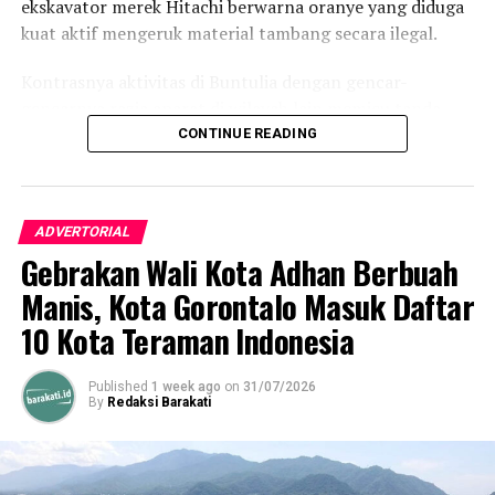
ekskavator merek Hitachi berwarna oranye yang diduga
kuat aktif mengeruk material tambang secara ilegal.
Kontrasnya aktivitas di Buntulia dengan gencar-
gencarnya razia aparat di wilayah lain memicu tanda
tanya publik. Pasalnya, meski kepolisian berulang kali
CONTINUE READING
mengamankan ekskavator di sejumlah titik PETI di
Kabupaten Pohuwato, kegiatan di lokasi ini terkesan tak
tersentuh hukum.
ADVERTORIAL
Gebrakan Wali Kota Adhan Berbuah
Hasil penelusuran Barakati.id mengungkapkan bahwa
aktivitas pertambangan tanpa izin tersebut diduga
Manis, Kota Gorontalo Masuk Daftar
dikelola oleh seorang pengusaha lokal berinisial DE alias
10 Kota Teraman Indonesia
Daeng Edy. Kendati demikian, informasi ini masih
memerlukan pembuktian hukum lebih lanjut, dan media
Published
1 week ago
on
31/07/2026
tetap mengedepankan asas praduga tak bersalah
By
Redaksi Barakati
(
presumption of innocence
).
Suasana tertutup tampak jelas di area yang disinyalir