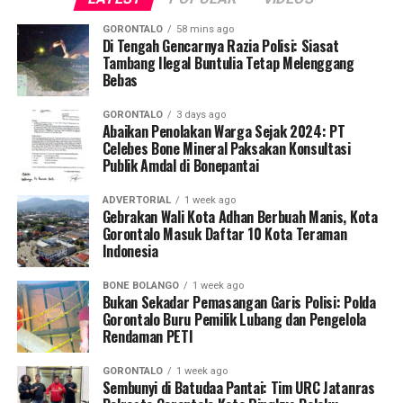
serta rendaman pengolahan material emas di kawasan
Singkawang. Capaian ini menjadi bukti konkret bahwa
tersebut.
Kota Gorontalo terus bertransformasi menjadi daerah
GORONTALO
58 mins ago
Di Tengah Gencarnya Razia Polisi: Siasat
yang aman, nyaman, dan ramah bagi semua.
Tambang Ilegal Buntulia Tetap Melenggang
“Langkah penyegelan ini bertujuan untuk mendukung
Bebas
proses penegakan hukum secara tuntas terhadap
praktik PETI di wilayah Kabupaten Bone Bolango,” tegas
GORONTALO
3 days ago
Kombes Pol. Maruly Pardede.
Abaikan Penolakan Warga Sejak 2024: PT
Celebes Bone Mineral Paksakan Konsultasi
Publik Amdal di Bonepantai
Dari hasil penyisiran di Tempat Kejadian Perkara (TKP),
tim gabungan mengamankan sejumlah barang bukti
ADVERTORIAL
1 week ago
operasional, meliputi dua karung material batu galian,
Gebrakan Wali Kota Adhan Berbuah Manis, Kota
dua buah pipa karbon, tiga mata bor
jet hammer
, serta
Gorontalo Masuk Daftar 10 Kota Teraman
Indonesia
satu buah mangkuk plastik warna biru.
BONE BOLANGO
1 week ago
Selain menyegel lubang tambang dan mengamankan
Bukan Sekadar Pemasangan Garis Polisi: Polda
barang bukti material serta alat pengolahan, petugas
Gorontalo Buru Pemilik Lubang dan Pengelola
Rendaman PETI
turut menempelkan surat imbauan tertulis di sekitar
area penambangan agar tidak ada lagi aktivitas ilegal
GORONTALO
1 week ago
yang berlangsung.
Sembunyi di Batudaa Pantai: Tim URC Jatanras