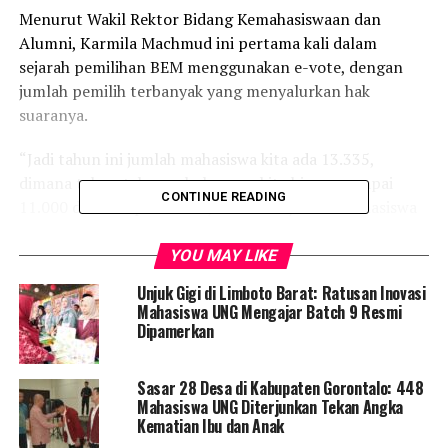
Menurut Wakil Rektor Bidang Kemahasiswaan dan
Alumni, Karmila Machmud ini pertama kali dalam
sejarah pemilihan BEM menggunakan e-vote, dengan
jumlah pemilih terbanyak yang menyalurkan hak
suaranya.
“Jadi tahun ini jumlah mahasiswa kita ada 13.335,
dimana tahun tahun sebelumnya kita bisa mencapai
CONTINUE READING
11.000 dan hampir 12.000, ini menunjukkan mahasiswa
kita semakin sadar akan pentingnya suara mereka untuk
menentukan siapa yang akan memimpin presiden dan
YOU MAY LIKE
wakil presiden BEM kedepannya,” Terang Karmila.
Unjuk Gigi di Limboto Barat: Ratusan Inovasi
Mahasiswa UNG Mengajar Batch 9 Resmi
Banyaknya pemilih yang berpartisipasi pada pemilihan
Dipamerkan
kali ini tak lepas dari sistem yang diterapkan oleh pihak
kampus, dimana keseluruhan mahasiswa yang terdaftar
Sasar 28 Desa di Kabupaten Gorontalo: 448
aktif bisa melakukan pemilihan meskipun tak datang ke
Mahasiswa UNG Diterjunkan Tekan Angka
kampus.
Kematian Ibu dan Anak