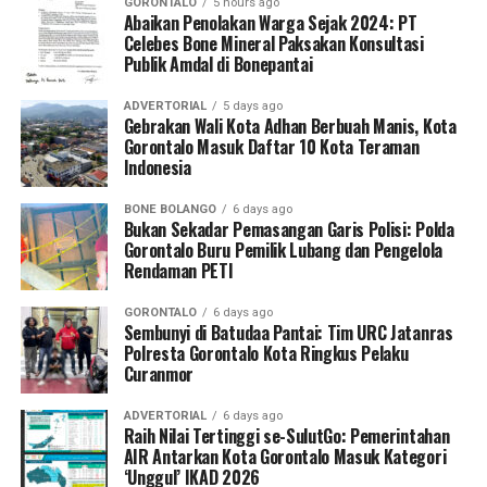
GORONTALO
5 hours ago
serta mengoordinasikan mekanisme rujukan cepat (
Abaikan Penolakan Warga Sejak 2024: PT
fast-
Celebes Bone Mineral Paksakan Konsultasi
track referral
).
Publik Amdal di Bonepantai
Koordinator Desa KKN Profesi Kesehatan UNG Desa
ADVERTORIAL
5 days ago
Hutadaa menekankan pentingnya posisi strategis kader
Gebrakan Wali Kota Adhan Berbuah Manis, Kota
Gorontalo Masuk Daftar 10 Kota Teraman
yang bersinggungan langsung dengan masyarakat
Indonesia
harian.
BONE BOLANGO
6 days ago
“Kader adalah pihak terdekat dengan ibu hamil dan
Bukan Sekadar Pemasangan Garis Polisi: Polda
keluarganya. Melalui program ini, kami ingin
Gorontalo Buru Pemilik Lubang dan Pengelola
Rendaman PETI
memastikan kader di Desa Hutadaa memiliki
kesiapsiagaan tinggi dalam mengenali
GORONTALO
6 days ago
kegawatdaruratan kehamilan, terutama di tengah situasi
Sembunyi di Batudaa Pantai: Tim URC Jatanras
krisis bencana, serta mampu berkoordinasi secara efektif
Polresta Gorontalo Kota Ringkus Pelaku
Curanmor
dengan tenaga kesehatan,” jelasnya.
ADVERTORIAL
6 days ago
Selain sesi edukasi teknis, mahasiswa UNG turut
Raih Nilai Tertinggi se-SulutGo: Pemerintahan
meluncurkan
Buku Panduan Manajemen
AIR Antarkan Kota Gorontalo Masuk Kategori
‘Unggul’ IKAD 2026
Kegawatdaruratan Ibu Hamil pada Situasi Bencana
. Buku