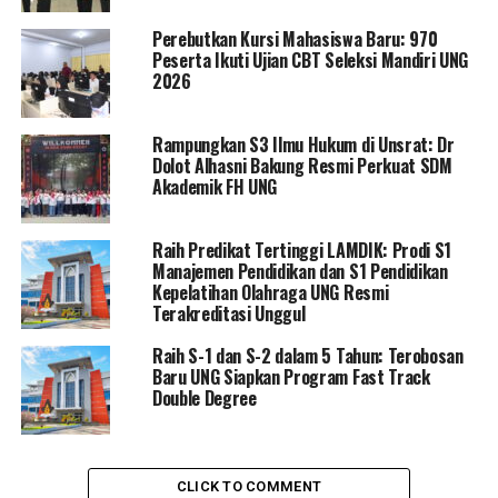
Diakui Karmila ini bisa menjadi salah satu penyebab,
Perebutkan Kursi Mahasiswa Baru: 970
karena mahasiswa lebih mudah untuk menggunakan hak
Peserta Ikuti Ujian CBT Seleksi Mandiri UNG
pilihnya dengan bijak dan bertanggungjawab meskipun
2026
berada dalam rumah ataupun dilakukan dalam kondisi
tiduran.
Rampungkan S3 Ilmu Hukum di Unsrat: Dr
Dolot Alhasni Bakung Resmi Perkuat SDM
Sementara itu, untuk disisa waktu yang kurang lebih
Akademik FH UNG
sembilan bulan yang akan datang sinkronisasi program
kerja BEM terpilih dengan program kerja di Universitas
Raih Predikat Tertinggi LAMDIK: Prodi S1
Negeri Gorontalo sangat diharapkan.
Manajemen Pendidikan dan S1 Pendidikan
Kepelatihan Olahraga UNG Resmi
“Mudah-mudahan mereka bisa segera menyesuaikan
Terakreditasi Unggul
dengan seluruh program yang ditetapkan oleh
Universitas Negeri Gorontalo,” Ungkapnya.
Raih S-1 dan S-2 dalam 5 Tahun: Terobosan
Baru UNG Siapkan Program Fast Track
Double Degree
Terakhir Karmila menginginkan BEM yang baru bisa
terlibat penuh dan menjadi ujung tombak Universitas
Negeri Gorontalo dalam peningkatan prestasi
khususnya di bidang kemahasiswaan.
CLICK TO COMMENT