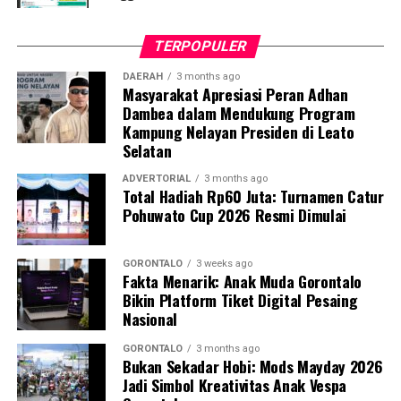
petunjuk praktis ini berfungsi sebagai pedoman standar
bagi kader dalam melakukan deteksi dini,
TERPOPULER
pendampingan, hingga skenario evakuasi ibu hamil
berisiko tinggi.
DAERAH
3 months ago
Masyarakat Apresiasi Peran Adhan
Dambea dalam Mendukung Program
Dosen Pembimbing Lapangan (DPL) KKN Profesi
Kampung Nelayan Presiden di Leato
Kesehatan UNG menegaskan bahwa pemberdayaan
Selatan
kader berbasis komunitas merupakan instrumen krusial
dalam mempercepat penurunan Angka Kematian Ibu
ADVERTORIAL
3 months ago
Total Hadiah Rp60 Juta: Turnamen Catur
(AKI) dan Angka Kematian Anak (AKA).
Pohuwato Cup 2026 Resmi Dimulai
“Penyelamatan jiwa ibu hamil saat bencana tidak bisa
hanya bergantung pada fasilitas kesehatan formal.
GORONTALO
3 weeks ago
Fakta Menarik: Anak Muda Gorontalo
Harus ada sistem kesiapsiagaan berbasis masyarakat
Bikin Platform Tiket Digital Pesaing
yang solid. Kehadiran buku panduan ini memperjelas
Nasional
alur koordinasi penanganan darurat di lapangan,” ujar
DPL KKN.
GORONTALO
3 months ago
Bukan Sekadar Hobi: Mods Mayday 2026
Jadi Simbol Kreativitas Anak Vespa
Pelatihan berlangsung interaktif lewat simulasi