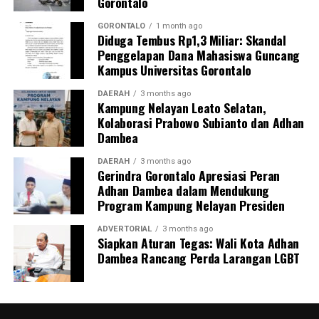
Gorontalo
penanganan awal, diskusi kasus, hingga penyamaan
persepsi peran keluarga dalam pengawasan masa
GORONTALO
1 month ago
Diduga Tembus Rp1,3 Miliar: Skandal
kehamilan.
Penggelapan Dana Mahasiswa Guncang
Kampus Universitas Gorontalo
Inisiatif
BUMIL TANGGUH
menjadi wujud nyata
komitmen KKN Profesi Kesehatan UNG 2026 dalam
DAERAH
3 months ago
Kampung Nelayan Leato Selatan,
mengoptimalkan pengawasan kehamilan risiko tinggi.
Kolaborasi Prabowo Subianto dan Adhan
Melalui sinergi mahasiswa, kader, dan pemerintah desa,
Dambea
UNG berharap terbangun sistem mitigasi kebencanan
maternal yang tanggap, terintegrasi, dan berkelanjutan.
DAERAH
3 months ago
Gerindra Gorontalo Apresiasi Peran
Adhan Dambea dalam Mendukung
Program Kampung Nelayan Presiden
ADVERTORIAL
3 months ago
Siapkan Aturan Tegas: Wali Kota Adhan
Dambea Rancang Perda Larangan LGBT