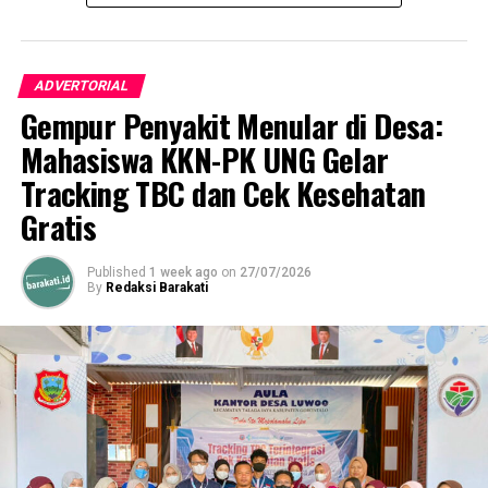
“Dalam hal ini mendukung indikator kinerja utama UNG
kedepannya,” Pungkasnya.
ADVERTORIAL
Gempur Penyakit Menular di Desa:
RELATED TOPICS:
BEM UNG
KARMILA MAHMUD
PILBEM
Mahasiswa KKN-PK UNG Gelar
UNIVERSITAS NEGERI GORONTALO
WAKIL REKTOR BIDANG KEMAHASISWAAN
Tracking TBC dan Cek Kesehatan
Gratis
UP NEXT
Reiner Ointoe : Bedah Buku “Mengayuh di Antara
Gelombang”, Upaya Penjajakan Kembali Intelektual
Published
1 week ago
on
27/07/2026
Gorontalo di Sulawesi Utara
By
Redaksi Barakati
DON'T MISS
Pemda Pohuwato Kembali Terima Penghargaan dari
Pemerintah Pusat