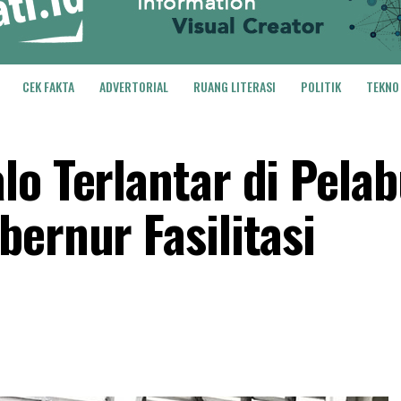
CEK FAKTA
ADVERTORIAL
RUANG LITERASI
POLITIK
TEKNO
lo Terlantar di Pela
ernur Fasilitasi