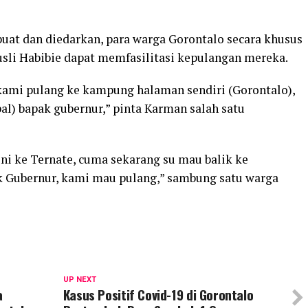
buat dan diedarkan, para warga Gorontalo secara khusus
sli Habibie dapat memfasilitasi kepulangan mereka.
kami pulang ke kampung halaman sendiri (Gorontalo),
pal) bapak gubernur,” pinta Karman salah satu
ini ke Ternate, cuma sekarang su mau balik ke
ak Gubernur, kami mau pulang,” sambung satu warga
UP NEXT
a
Kasus Positif Covid-19 di Gorontalo