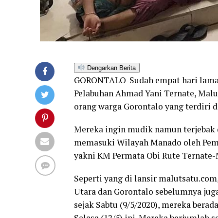
Dengarkan Berita
GORONTALO-Sudah empat hari lamany
Pelabuhan Ahmad Yani Ternate, Maluk
orang warga Gorontalo yang terdiri d
Mereka ingin mudik namun terjebak 
memasuki Wilayah Manado oleh Pemer
yakni KM Permata Obi Rute Ternate
Seperti yang di lansir malutsatu.com
Utara dan Gorontalo sebelumnya juga
sejak Sabtu (9/5/2020), mereka bera
Selasa (12/5) ini. Mereka berjumlah s