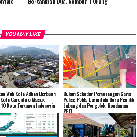
ontalo
Bertambah Dua. Sembuh 1 Orang
YOU MAY LIKE
an Wali Kota Adhan Berbuah
Bukan Sekadar Pemasangan Garis
 Kota Gorontalo Masuk
Polisi: Polda Gorontalo Buru Pemilik
 10 Kota Teraman Indonesia
Lubang dan Pengelola Rendaman
PETI