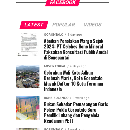
FACEBOOK
LATEST
POPULAR
VIDEOS
GORONTALO
1 day ago
Abaikan Penolakan Warga Sejak
2024: PT Celebes Bone Mineral
Paksakan Konsultasi Publik Amdal
di Bonepantai
ADVERTORIAL
6 days ago
Gebrakan Wali Kota Adhan
Berbuah Manis, Kota Gorontalo
Masuk Daftar 10 Kota Teraman
Indonesia
BONE BOLANGO
1 week ago
Bukan Sekadar Pemasangan Garis
Polisi: Polda Gorontalo Buru
Pemilik Lubang dan Pengelola
Rendaman PETI
GORONTALO
1 week ago