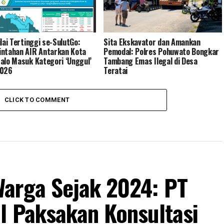
ilai Tertinggi se-SulutGo:
Sita Ekskavator dan Amankan
ntahan AIR Antarkan Kota
Pemodal: Polres Pohuwato Bongkar
alo Masuk Kategori ‘Unggul’
Tambang Emas Ilegal di Desa
2026
Teratai
CLICK TO COMMENT
arga Sejak 2024: PT
l Paksakan Konsultasi