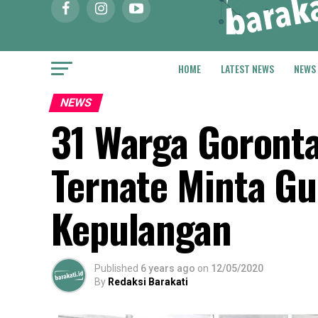
HOME
LATEST NEWS
NEWS
NEWS
31 Warga Goronta
Ternate Minta Gub
Kepulangan
Published
6 years ago
on
12/05/2020
By
Redaksi Barakati