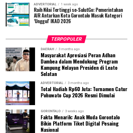
ADVERTORIAL
1 week ago
Fardin membeberkan, Turnamen Pohuwato Cup 2026
Raih Nilai Tertinggi se-SulutGo: Pemerintahan
kali ini memecahkan rekor partisipasi dengan diikuti
AIR Antarkan Kota Gorontalo Masuk Kategori
‘Unggul’ IKAD 2026
oleh 24 klub resmi se-Kabupaten Pohuwato. Total ada
125 pasangan (ganda) peserta yang siap adu strategi
guna memperebutkan podium juara utama sepanjang
TERPOPULER
empat hari masa pertandingan.
DAERAH
3 months ago
Masyarakat Apresiasi Peran Adhan
Atas nama jajaran panitia, Fardin melayangkan apresiasi
Dambea dalam Mendukung Program
tinggi dan ucapan terima kasih kepada seluruh tamu
Kampung Nelayan Presiden di Leato
undangan, korporasi sponsor, serta semua elemen yang
Selatan
telah menyumbangkan kontribusi nyata demi
kesuksesan upacara pembukaan.
ADVERTORIAL
3 months ago
Total Hadiah Rp60 Juta: Turnamen Catur
Pohuwato Cup 2026 Resmi Dimulai
Di tempat yang sama, Wakil Bupati Pohuwato Hj. Iwan
Saprudin Adam, S.H., didaulat memukul kok pertama
sebagai tanda dibukanya Turnamen Badminton
GORONTALO
3 weeks ago
Fakta Menarik: Anak Muda Gorontalo
Pohuwato Cup 2026 secara resmi. Dalam pidato
Bikin Platform Tiket Digital Pesaing
sambutannya, Wabup berharap seluruh rangkaian
Nasional