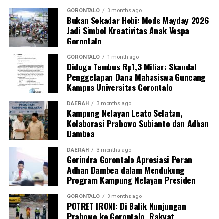
pertandingan berjalan dengan tensi yang sehat, tertib,
serta menjunjung tinggi nilai-nilai
fair play
.
GORONTALO
3 months ago
Bukan Sekadar Hobi: Mods Mayday 2026
Jadi Simbol Kreativitas Anak Vespa
Lewat seremoni pembukaan tersebut, genderang
Gorontalo
perang Turnamen Badminton Pohuwato Cup 2026
resmi ditabuh. Publik olahraga Pohuwato kini menaruh
GORONTALO
1 month ago
Diduga Tembus Rp1,3 Miliar: Skandal
harapan besar agar ajang tahunan ini mampu
Penggelapan Dana Mahasiswa Guncang
melahirkan pebulu tangkis berbakat yang siap
Kampus Universitas Gorontalo
melompat ke level kompetisi nasional maupun
internasional.
DAERAH
3 months ago
Kampung Nelayan Leato Selatan,
Kolaborasi Prabowo Subianto dan Adhan
Dambea
DAERAH
3 months ago
Gerindra Gorontalo Apresiasi Peran
Adhan Dambea dalam Mendukung
Program Kampung Nelayan Presiden
GORONTALO
3 months ago
POTRET IRONI: Di Balik Kunjungan
Prabowo ke Gorontalo, Rakyat