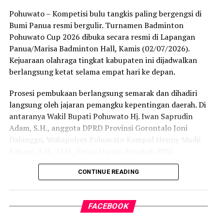
Bagi Kabupaten Pohuwato, perhelatan akbar ini menjadi
Pohuwato – Kompetisi bulu tangkis paling bergengsi di
momentum krusial untuk melobi dan memperjuangkan
Bumi Panua resmi bergulir. Turnamen Badminton
program strategis pusat agar mengalir ke daerah.
Pohuwato Cup 2026 dibuka secara resmi di Lapangan
Berbekal bentang laut yang luas, garis pantai yang
Panua/Marisa Badminton Hall, Kamis (02/07/2026).
panjang, serta kekayaan hayati yang melimpah,
Kejuaraan olahraga tingkat kabupaten ini dijadwalkan
Pohuwato dinilai memiliki daya tawar tinggi untuk
berlangsung ketat selama empat hari ke depan.
bertransformasi menjadi salah satu sentra perikanan
Prosesi pembukaan berlangsung semarak dan dihadiri
utama di kawasan Indonesia Timur.
langsung oleh jajaran pemangku kepentingan daerah. Di
Bupati Saipul A. Mbuinga menegaskan bahwa Rakornas
antaranya Wakil Bupati Pohuwato Hj. Iwan Saprudin
KKP bertindak sebagai wadah krusial dalam
Adam, S.H., anggota DPRD Provinsi Gorontalo Joni
menyamakan persepsi dan arah kebijakan pembangunan
Dalanggo, Wakapolres Pohuwato Kompol Henny Mudji
maritim dari hulu ke hilir.
Rahayu, S.H., M.H., Ketua Harian Pengkab PBSI
Pohuwato Kadir Amran, Ketua Komado Vhia Mbuinga,
“Melalui koordinasi intensif di Rakornas ini, kami
CONTINUE READING
serta Achmad Apandi selaku Legal Manager Area PT
berharap jalinan sinergi vertikal antara pusat dan
Loka Indah Lestari.
daerah semakin solid, sehingga program strategis
nasional bisa mendarat dan memberikan impak nyata di
FACEBOOK
Kejuaraan berskala daerah ini berhasil terlaksana berkat