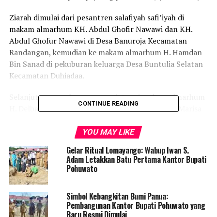
Ziarah dimulai dari pesantren salafiyah safi’iyah di
makam almarhum KH. Abdul Ghofir Nawawi dan KH.
Abdul Ghofur Nawawi di Desa Banuroja Kecamatan
Randangan, kemudian ke makam almarhum H. Hamdan
Bin Sanad di pekuburan keluarga Desa Buntulia Selatan
Kecamatan Duhiadaa.
Selanjutnya, rombongan mendatangi makam almarhum
CONTINUE READING
H. Delbar Khan di Desa Marisa Utara Kecamatan Marisa
dan ke makam almarhum Hasan Bouty samping masjid
an-nur marisa dan almarhum H. Uns Mbuinga di Desa
YOU MAY LIKE
Marisa Selatan Kecamatan Marisa.
Gelar Ritual Lomayango: Wabup Iwan S.
Adam Letakkan Batu Pertama Kantor Bupati
Diketahui, Kabupaten Pohuwato mekar dari induk
Pohuwato
Kabupaten Boalemo pada 2003, tentu untuk menjadikan
satu daerah otonom tidak semudah pula, karena
Simbol Kebangkitan Bumi Panua:
banyaknya administrasi yang harus di penuhi. Akan
Pembangunan Kantor Bupati Pohuwato yang
tetapi dengan kegigihan dan perjuangan mereka, para
Baru Resmi Dimulai