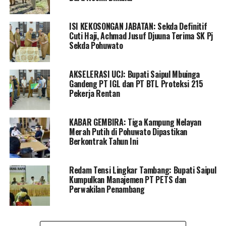
pejuang baik yang sudah tiada maupun yang masih hidup
sungguh sangat luar biasa.
ISI KEKOSONGAN JABATAN: Sekda Definitif
Cuti Haji, Achmad Jusuf Djuuna Terima SK Pj
“Alhamdulillah, perjuangan tersebut berhasil dengan
Sekda Pohuwato
baik, sehingga pada Februari 2002 kabupaten Pohuwato
menjadi sebuah daerah otonom yang hari ulang
AKSELERASI UCJ: Bupati Saipul Mbuinga
tahunnya diperingati pada 25 Februari. Berdirinya
Gandeng PT IGL dan PT BTL Proteksi 215
Pohuwato tentu juga tidak luput dari perjuangan orang-
Pekerja Rentan
orang Pohuwato itu sendiri terutama mereka yang
tinggal di kenang perjuangannya,” as bupati.
KABAR GEMBIRA: Tiga Kampung Nelayan
Merah Putih di Pohuwato Dipastikan
Selanjutnya kepada keluarga, Bupati Saipul tak lupa
Berkontrak Tahun Ini
mengucapkan terima kasih banyak karena telah
menerima pemerintah daerah bersama Forkopimda yang
Redam Tensi Lingkar Tambang: Bupati Saipul
melakukan ziarah.
Kumpulkan Manajemen PT PETS dan
Perwakilan Penambang
“Kita berdoa, insyaallah amal baik dari mereka pejuang
pohuwato yang mendahului kita bisa diterima oleh Allah
SWT, diterangi dan dilapangkan kuburannya serta