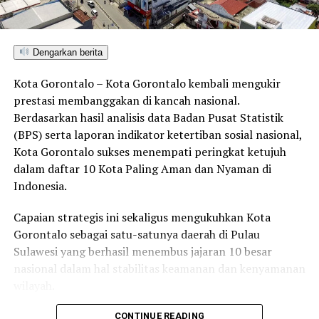
karena pada intinya kita semua tetap sama, warga
Gorontalo ..,”
Dengarkan berita
“Kami sangat bangga dan senang, bisa satu wadah baik
Lamahu dan KKIG bersama dengan Pak Marten. Dan ini
Kota Gorontalo – Kota Gorontalo kembali mengukir
sebuah penghargaan besar bagi kami warga Gorontalo di
prestasi membanggakan di kancah nasional.
Provinis Sulawesi Tengah, bisa bersama Pak Wali Kota
Berdasarkan hasil analisis data Badan Pusat Statistik
Gorontao ..,”
(BPS) serta laporan indikator ketertiban sosial nasional,
Kota Gorontalo sukses menempati peringkat ketujuh
“Karena sangat jarang terjadi momen seperti ini,
dalam daftar 10 Kota Paling Aman dan Nyaman di
pejabat dari Gorontalo bersedia bertemu dengan
Indonesia.
masyarakat Gorontalo yang ada di Provinsi Sulawesi
Tengah,” pungkasnya.
Capaian strategis ini sekaligus mengukuhkan Kota
Gorontalo sebagai satu-satunya daerah di Pulau
Sulawesi yang berhasil menembus jajaran 10 besar
RELATED TOPICS:
APEKSI
KKIG
LAMAHU
MARTEN TAHA
nasional dalam hal stabilitas keamanan dan kenyamanan
PEMKOT GORONTALO
wilayah.
UP NEXT
Sebagai pusat pemerintahan, pertumbuhan ekonomi,
37 Pendaftar Dinyatakan Lulus Jalur Seleksi Mandiri
CONTINUE READING