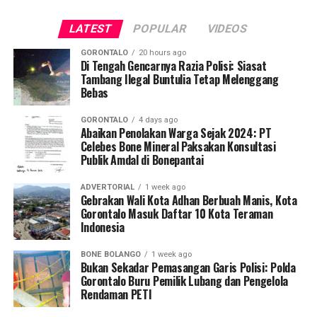
fasilitas jasa keuangan yang berkelanjutan.
publik saat jam pelayanan kantor sedang berlangsung.
LATEST
POPULAR
VIDEOS
Saat diinterogasi, keempatnya dipastikan tidak mampu
menunjukkan dokumen dispensasi atau surat izin keluar
GORONTALO
20 hours ago
kantor.
Di Tengah Gencarnya Razia Polisi: Siasat
Tambang Ilegal Buntulia Tetap Melenggang
Bebas
Operasi penyisiran bergerak mobile menyasar sejumlah
titik vital yang kerap menjadi pusat keramaian dan
GORONTALO
4 days ago
perbelanjaan. Di antaranya Citimall Gorontalo,
Abaikan Penolakan Warga Sejak 2024: PT
Celebes Bone Mineral Paksakan Konsultasi
Indogrosir, pusat perbelanjaan alat tulis Toko Ira dan
Publik Amdal di Bonepantai
Toko Mufida, hingga beberapa rumah makan strategis di
seputaran Kota Gorontalo.
ADVERTORIAL
1 week ago
Gebrakan Wali Kota Adhan Berbuah Manis, Kota
Kepala Satpol PP Kota Gorontalo Marwan Saleh
Gorontalo Masuk Daftar 10 Kota Teraman
Indonesia
menegaskan, operasi perdana di awal pekan ini
merupakan tindak lanjut langsung dari arahan Wali Kota
BONE BOLANGO
1 week ago
Gorontalo guna memperketat pengawasan internal
Bukan Sekadar Pemasangan Garis Polisi: Polda
terhadap perilaku ASN dan PPPK.
Gorontalo Buru Pemilik Lubang dan Pengelola
Rendaman PETI
“Sesuai perintah harian Bapak Wali Kota, razia