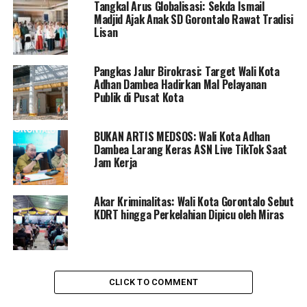
Tangkal Arus Globalisasi: Sekda Ismail
Lamahu dan KKIG ini, begitu sejuk. Pertama Ia indahkan
Madjid Ajak Anak SD Gorontalo Rawat Tradisi
undangan Warga Lamahu, kemudian memenuhi
Lisan
undangan Warga KKIG dengan membawa sebagian
besar warga Lamahu, untuk hadir bersama dirinya pada
Pangkas Jalur Birokrasi: Target Wali Kota
undangan KKIG.
Adhan Dambea Hadirkan Mal Pelayanan
Publik di Pusat Kota
Dengan demikian, terciptalah harmonisasi antara warga
Lamahu dengan warga KKIG dalam satu wadah
kekeluargaan dari tangan dingin Marten Taha. Hanya
BUKAN ARTIS MEDSOS: Wali Kota Adhan
Dambea Larang Keras ASN Live TikTok Saat
satu niat dan kalimat Ia sampaikan, yakni “Ito Nga’amila
Jam Kerja
Mohutato”.
“Tak ada yang membedakan kita semua baik Lamahu dan
Akar Kriminalitas: Wali Kota Gorontalo Sebut
KDRT hingga Perkelahian Dipicu oleh Miras
KKIG, “Ito Nga’amila Mohutato” kami semua bersaudara
..,”
“Harmonisasi seluruh masyarakat Gorontalo, yang
sudah tinggal di Provinsi Sulawesi Tengah ini harus
CLICK TO COMMENT
dijaga ..,”