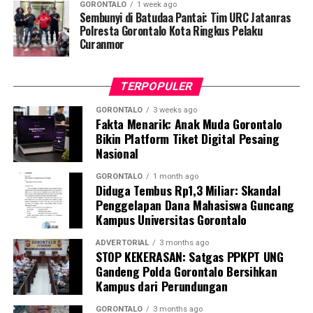
GORONTALO
1 week ago
penegakan disiplin ini akan kami gelar secara rutin dan
Sembunyi di Batudaa Pantai: Tim URC Jatanras
acak. Setiap pegawai, baik ASN maupun PPPK, yang
Polresta Gorontalo Kota Ringkus Pelaku
Curanmor
kedapatan berkeliaran di luar instansi saat jam kerja
tanpa melampirkan surat izin tertulis, akan langsung
kami amankan dan tertibkan ke Mako Satpol PP Kota
TERPOPULER
Gorontalo,” tegas Marwan Saleh.
GORONTALO
3 weeks ago
Fakta Menarik: Anak Muda Gorontalo
Marwan berharap, shock therapy melalui razia berkala
Bikin Platform Tiket Digital Pesaing
ini mampu menumbuhkan kesadaran kolektif para
Nasional
aparatur agar menghormati regulasi jam kerja, serta
tidak meninggalkan kewajiban pelayanan publik demi
GORONTALO
1 month ago
Diduga Tembus Rp1,3 Miliar: Skandal
kepentingan pribadi.
Penggelapan Dana Mahasiswa Guncang
Kampus Universitas Gorontalo
Terkait mekanisme penindakan, Marwan menjelaskan
bahwa para oknum yang terjaring razia tidak langsung
ADVERTORIAL
3 months ago
STOP KEKERASAN: Satgas PPKPT UNG
dijatuhi sanksi disiplin berat. Mereka terlebih dahulu
Gandeng Polda Gorontalo Bersihkan
digiring ke posko untuk menjalani proses administrasi
Kampus dari Perundungan
yustisial, meliputi pembuatan Berita Acara Pemeriksaan
(BAP) lisan serta penandatanganan surat pernyataan
GORONTALO
3 months ago