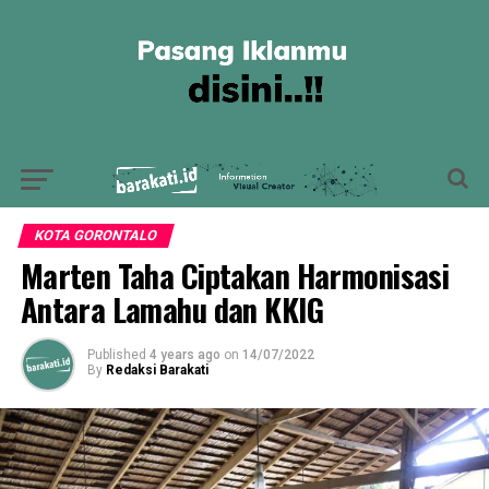
KOTA GORONTALO
Marten Taha Ciptakan Harmonisasi
Antara Lamahu dan KKIG
Published
4 years ago
on
14/07/2022
By
Redaksi Barakati