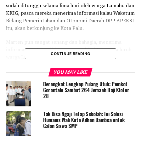
sudah ditunggu selama lima hari oleh warga Lamahu dan
KKIG, pasca mereka menerima informasi kalau Waketum
Bidang Pemerintahan dan Otonomi Daerah DPP APEKSI
itu, akan berkunjung ke Kota Palu.
Marten pun sangat senang dan bahagia, menerima
informasi tentang dirinya yang sudah ditunggu seluruh
CONTINUE READING
warga Lamahu dan KKIG.
Dan setelah secara tidak sengaja mendapatkan informasi
YOU MAY LIKE
tentang hubungan antara Lamahu dan KKIG, Marten
Berangkat Lengkap Pulang Utuh: Pemkot
berniat untuk menciptakan harmonisasi antara dua
Gorontalo Sambut 264 Jemaah Haji Kloter
organisasi tersebut.
28
Tepat Rabu (13/07/2022) Marten Taha megawali niat
Tak Bisa Ngaji Tetap Sekolah: Ini Solusi
baiknya itu, dengan menghadiri undangan setiap
Humanis Wali Kota Adhan Dambea untuk
organisasi masyarakat Gorontalo itu.
Calon Siswa SMP
Dan cara Marten menciptakan harmonisasi antara