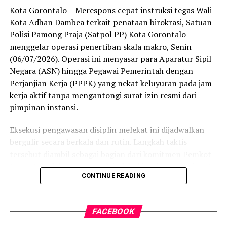
satu-satunya daerah di wilayah tersebut yang
Kota Gorontalo – Merespons cepat instruksi tegas Wali
menembus kategori “Unggul”. Sementara kabupaten lain
Kota Adhan Dambea terkait penataan birokrasi, Satuan
di Gorontalo masih berada pada kategori “Berkembang”
Polisi Pamong Praja (Satpol PP) Kota Gorontalo
hingga menuju “Unggul”.
menggelar operasi penertiban skala makro, Senin
(06/07/2026). Operasi ini menyasar para Aparatur Sipil
“Alhamdulillah, nilai IKAD Kota Gorontalo tercatat yang
Negara (ASN) hingga Pegawai Pemerintah dengan
tertinggi di kawasan SulutGo sebagaimana dipaparkan
Perjanjian Kerja (PPPK) yang nekat keluyuran pada jam
dalam Rakorwil TPAKD,” ungkap Wawali Indra Gobel
kerja aktif tanpa mengantongi surat izin resmi dari
usai kegiatan.
pimpinan instansi.
Indra menambahkan, skor IKAD ini membuktikan bahwa
Eksekusi pengawasan disiplin melekat ini dijadwalkan
tingkat keterjangkauan, pemanfaatan, serta inklusivitas
bergulir secara berkala dan rutin. Langkah taktis
layanan keuangan bagi masyarakat di Kota Gorontalo
tersebut diambil sebagai bagian dari komitmen Pemkot
berada di posisi terdepan.
Gorontalo dalam mengerek indeks kinerja pegawai serta
CONTINUE READING
memulihkan marwah kedisiplinan korps abdi negara.
Predikat “Unggul” yang diraih Pemerintahan AIR
menjadi indikator kuat atas keberhasilan pemerintah
Dalam operasi yang dimulai tepat pukul 10.00 WITA
daerah dalam mendorong masyarakat agar makin
FACEBOOK
tersebut, armada penegak perda berhasil menjaring
mudah, merata, dan aman dalam mengakses berbagai
empat oknum ASN yang kedapatan berada di ruang