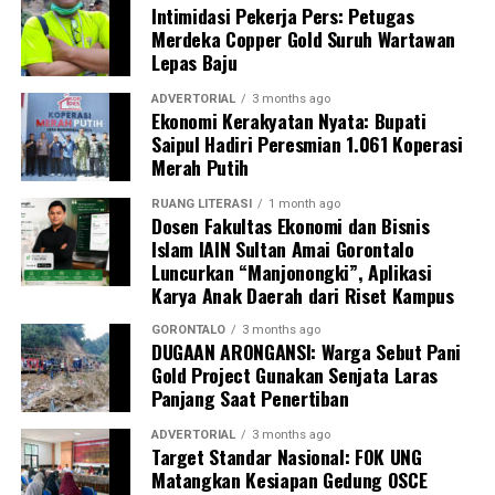
Intimidasi Pekerja Pers: Petugas
bermeterai untuk tidak mengulangi perbuatan tersebut.
Merdeka Copper Gold Suruh Wartawan
Lepas Baju
Sebagai langkah lanjutan, draf data klinis identitas para
pegawai yang terjaring akan segera diteruskan secara
ADVERTORIAL
3 months ago
Ekonomi Kerakyatan Nyata: Bupati
resmi ke instansi atau Organisasi Perangkat Daerah
Saipul Hadiri Peresmian 1.061 Koperasi
(OPD) asal mereka sebagai bahan evaluasi dan
Merah Putih
pembinaan internal oleh kepala dinas.
RUANG LITERASI
1 month ago
“Seluruh hasil pendataan orisinal ini akan kami kirimkan
Dosen Fakultas Ekonomi dan Bisnis
Islam IAIN Sultan Amai Gorontalo
ke instansi masing-masing hari ini juga. Selain itu, draf
Luncurkan “Manjonongki”, Aplikasi
laporan ini kami tembuskan langsung kepada Bapak Wali
Karya Anak Daerah dari Riset Kampus
Kota Gorontalo melalui Sekretaris Daerah sebagai
bentuk pertanggungjawaban konkret hasil razia,”
GORONTALO
3 months ago
DUGAAN ARONGANSI: Warga Sebut Pani
pungkas Marwan.
Gold Project Gunakan Senjata Laras
Panjang Saat Penertiban
Melalui skema pengawasan berlapis dan berkala ini,
Pemerintah Kota Gorontalo memproyeksikan adanya
ADVERTORIAL
3 months ago
Target Standar Nasional: FOK UNG
grafik kenaikan tingkat kedisiplinan aparatur. Dengan
Matangkan Kesiapan Gedung OSCE
demikian, kualitas pelayanan publik kepada masyarakat