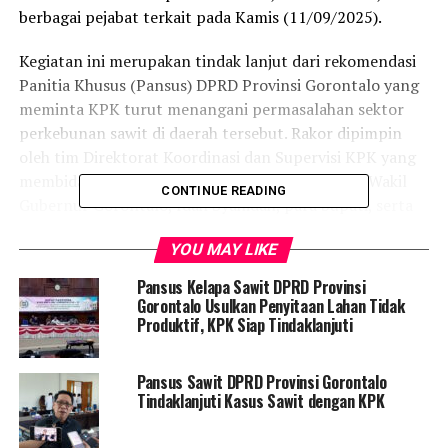
berbagai pejabat terkait pada Kamis (11/09/2025).
Kegiatan ini merupakan tindak lanjut dari rekomendasi
Panitia Khusus (Pansus) DPRD Provinsi Gorontalo yang
meminta KPK turut menangani permasalahan sektor
perkebunan sawit di daerah tersebut. Rakor dipimpin
oleh tim Direktorat Koordinasi dan Supervisi KPK yang
membidangi sektor perkebunan dan diikuti oleh Wakil
CONTINUE READING
Gubernur Gorontalo, Idah Syahidah, para bupati, serta
jajaran Organisasi Perangkat Daerah (OPD) terkait.
YOU MAY LIKE
Dalam pertemuan ini, KPK menekankan pentingnya
Pansus Kelapa Sawit DPRD Provinsi
transparansi data, konsistensi regulasi, serta
Gorontalo Usulkan Penyitaan Lahan Tidak
pengawasan izin agar tidak terjadi konflik kepemilikan,
Produktif, KPK Siap Tindaklanjuti
tumpang tindih lahan, dan potensi praktik korupsi
dalam pengelolaan perkebunan sawit.
“Fokus kita adalah
Pansus Sawit DPRD Provinsi Gorontalo
pembenahan tata kelola perkebunan sawit agar lebih
Tindaklanjuti Kasus Sawit dengan KPK
transparan, akuntabel, dan memberikan manfaat
sebesar-besarnya bagi masyarakat maupun daerah,” ujar