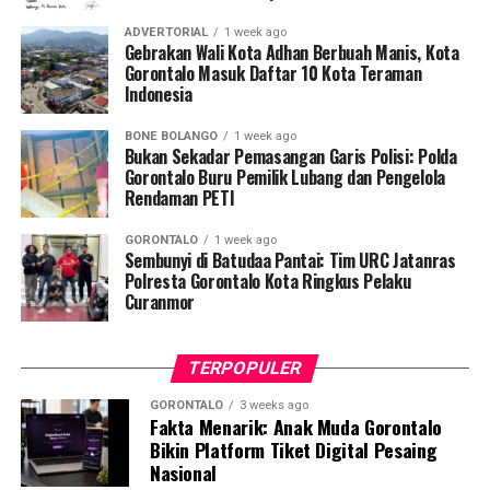
edukator kesehatan masyarakat.
ADVERTORIAL
1 week ago
Gebrakan Wali Kota Adhan Berbuah Manis, Kota
Penyuluhan difokuskan pada pemahaman mekanisme
Gorontalo Masuk Daftar 10 Kota Teraman
Indonesia
penularan, pengenalan gejala awal, pentingnya
pemeriksaan Dahak/TCM, kepatuhan minum obat
BONE BOLANGO
1 week ago
hingga tuntas, serta pengikisan stigma negatif terhadap
Bukan Sekadar Pemasangan Garis Polisi: Polda
penyintas TBC di lingkungan warga.
Gorontalo Buru Pemilik Lubang dan Pengelola
Rendaman PETI
“Literasi kesehatan warga adalah fondasi utama dalam
GORONTALO
1 week ago
memutus rantai penularan TBC. Kami berupaya
Sembunyi di Batudaa Pantai: Tim URC Jatanras
menyampaikan edukasi yang persuasif dan mudah
Polresta Gorontalo Kota Ringkus Pelaku
Curanmor
dipahami agar warga tidak ragu melakukan pemeriksaan
apabila mengalami gejala batuk berkepanjangan,”
terang Taufik.
TERPOPULER
Selain skrining TBC, mahasiswa turut mendampingi
GORONTALO
3 weeks ago
Fakta Menarik: Anak Muda Gorontalo
nakes Puskesmas Talaga Jaya dalam memberikan
Bikin Platform Tiket Digital Pesaing
pelayanan Cek Kesehatan Gratis (CKG), meliputi
Nasional
pengukuran tekanan darah, cek kadar gula darah, dan