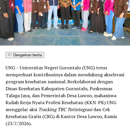
skor IKAD 2026 sebesar 6,39—posisi tertinggi dibanding
seluruh kabupaten/kota di Provinsi Gorontalo maupun
Sulawesi Utara. Skor ini melampaui target yang
ditetapkan dan mengantarkan Kota Gorontalo menjadi
satu-satunya daerah di wilayah tersebut yang
menembus kategori “Unggul”. Sementara kabupaten lain
di Gorontalo masih berada pada kategori “Berkembang”
hingga menuju “Unggul”.
Dengarkan berita
“Alhamdulillah, nilai IKAD Kota Gorontalo tercatat yang
UNG – Universitas Negeri Gorontalo (UNG) terus
tertinggi di kawasan SulutGo sebagaimana dipaparkan
memperkuat kontribusinya dalam mendukung akselerasi
dalam Rakorwil TPAKD,” ungkap Wawali Indra Gobel
program kesehatan nasional. Berkolaborasi dengan
usai kegiatan.
Dinas Kesehatan Kabupaten Gorontalo, Puskesmas
Talaga Jaya, dan Pemerintah Desa Luwoo, mahasiswa
Indra menambahkan, skor IKAD ini membuktikan bahwa
Kuliah Kerja Nyata Profesi Kesehatan (KKN-PK) UNG
tingkat keterjangkauan, pemanfaatan, serta inklusivitas
menggelar aksi
Tracking TBC Terintegrasi
dan Cek
layanan keuangan bagi masyarakat di Kota Gorontalo
Kesehatan Gratis (CKG) di Kantor Desa Luwoo, Kamis
berada di posisi terdepan.
(23/7/2026).
Predikat “Unggul” yang diraih Pemerintahan AIR