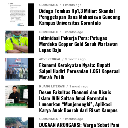
penapisan faktor risiko penyakit tidak menular (PTM)
GORONTALO
1 month ago
Diduga Tembus Rp1,3 Miliar: Skandal
sebagai upaya promotif-preventif.
Penggelapan Dana Mahasiswa Guncang
Kampus Universitas Gorontalo
Perwakilan DPL KKN-PK, Dr. dr. Vivien Novarina A.
Kasim, M.Kes., menegaskan bahwa keterlibatan
GORONTALO
3 months ago
Intimidasi Pekerja Pers: Petugas
mahasiswa merupakan bentuk perwujudan Tri Dharma
Merdeka Copper Gold Suruh Wartawan
Perguruan Tinggi dalam mengawal transformasi
Lepas Baju
layanan kesehatan primer.
ADVERTORIAL
3 months ago
“Kehadiran mahasiswa mempercepat jangkauan skema
Ekonomi Kerakyatan Nyata: Bupati
Saipul Hadiri Peresmian 1.061 Koperasi
active case finding
TBC yang dicanangkan pemerintah.
Merah Putih
Sinergi multisektor antara perguruan tinggi, dinas
kesehatan, puskesmas, dan pemerintah desa seperti
RUANG LITERASI
1 month ago
Dosen Fakultas Ekonomi dan Bisnis
inilah yang menjadi kunci sukses pembentukan
Islam IAIN Sultan Amai Gorontalo
masyarakat sadar sehat,” jelas Dr. Vivien.
Luncurkan “Manjonongki”, Aplikasi
Karya Anak Daerah dari Riset Kampus
Masyarakat Desa Luwoo menyambut antusias agenda
terpadu ini. Ratusan warga memanfaatkan layanan
GORONTALO
3 months ago
DUGAAN ARONGANSI: Warga Sebut Pani
pemeriksaan kesehatan gratis sekaligus berkonsultasi