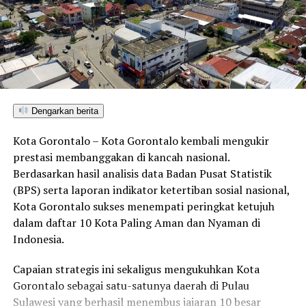
penerimaan daerah dari sektor perkebunan.
Wakil Bupati Pohuwato, Iwan S. Adam, menyampaikan
kondisi terkini perkebunan sawit di daerahnya. Menurut
data konsesi, total izin perkebunan sawit di Kabupaten
Pohuwato mencapai 30.000 hektare, namun realisasi
penanaman baru sekitar 7.552 hektare atau 25 persen
Dengarkan berita
dari total luas izin.
“Realisasi penanaman sangat
bergantung pada kesiapan lahan, pembebasan, kendala
Kota Gorontalo – Kota Gorontalo kembali mengukir
lingkungan, dan kebijakan pemerintah,” jelas Wabup
prestasi membanggakan di kancah nasional.
Iwan.
Berdasarkan hasil analisis data Badan Pusat Statistik
(BPS) serta laporan indikator ketertiban sosial nasional,
Wabup Iwan juga memaparkan data Dana Bagi Hasil
Kota Gorontalo sukses menempati peringkat ketujuh
(DBH) Sawit. Pada tahun 2023–2024, target DBH Sawit
dalam daftar 10 Kota Paling Aman dan Nyaman di
sebesar Rp5,5 miliar dengan realisasi Rp4,5 miliar,
Indonesia.
sementara untuk tahun 2025 ditargetkan Rp1,5 miliar
lebih. Perkebunan sawit di Gorontalo, menurut Wabup,
Capaian strategis ini sekaligus mengukuhkan Kota
tidak hanya menyangkut luasan izin, tetapi juga aspek
Gorontalo sebagai satu-satunya daerah di Pulau
sosial, lingkungan, dan tata kelola.
“Masih banyak lahan
Sulawesi yang berhasil menembus jajaran 10 besar