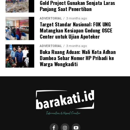
Gold Project Gunakan Senjata Laras
mengenai pola hidup bersih dan sehat (PHBS)
Panjang Saat Penertiban
pencegahan tuberkulosis.
ADVERTORIAL
3 months ago
Target Standar Nasional: FOK UNG
Matangkan Kesiapan Gedung OSCE
Center untuk Ujian Apoteker
ADVERTORIAL
3 months ago
Buka Ruang Aduan: Wali Kota Adhan
Dambea Sebar Nomor HP Pribadi ke
Warga Wongkaditi