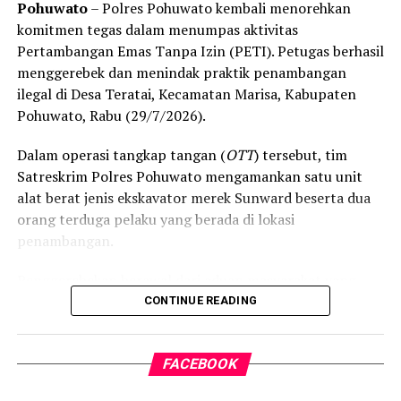
Pohuwato
– Polres Pohuwato kembali menorehkan
komitmen tegas dalam menumpas aktivitas
Pertambangan Emas Tanpa Izin (PETI). Petugas berhasil
menggerebek dan menindak praktik penambangan
ilegal di Desa Teratai, Kecamatan Marisa, Kabupaten
Pohuwato, Rabu (29/7/2026).
Dalam operasi tangkap tangan (
OTT
) tersebut, tim
Satreskrim Polres Pohuwato mengamankan satu unit
alat berat jenis ekskavator merek Sunward beserta dua
orang terduga pelaku yang berada di lokasi
penambangan.
Penggerebekan berawal dari aduan masyarakat yang
resah terhadap maraknya aktivitas PETI di wilayah
CONTINUE READING
tersebut. Menindaklanjuti laporan itu, Tim Satreskrim
Polres Pohuwato yang dipimpin langsung oleh Kasat
FACEBOOK
Reskrim IPTU Renly H. Turangan, S.H. bergerak cepat
menyisir lokasi dan mendapati ekskavator tengah