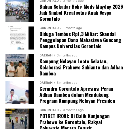
keamanan serta kelestarian ekosistem lingkungan di
GORONTALO
3 months ago
Bukan Sekadar Hobi: Mods Mayday 2026
Kabupaten Pohuwato,” tambah IPTU Renly.
Jadi Simbol Kreativitas Anak Vespa
Gorontalo
Polres Pohuwato mengimbau seluruh elemen
masyarakat agar tidak tergiur terlibat dalam aktivitas
GORONTALO
1 month ago
Diduga Tembus Rp1,3 Miliar: Skandal
pertambangan ilegal dan segera melapor ke pihak
Penggelapan Dana Mahasiswa Guncang
berwajib apabila menemukan indikasi kegiatan PETI di
Kampus Universitas Gorontalo
wilayahnya.
DAERAH
3 months ago
Kampung Nelayan Leato Selatan,
Kolaborasi Prabowo Subianto dan Adhan
Dambea
DAERAH
3 months ago
Gerindra Gorontalo Apresiasi Peran
Adhan Dambea dalam Mendukung
Program Kampung Nelayan Presiden
GORONTALO
3 months ago
POTRET IRONI: Di Balik Kunjungan
Prabowo ke Gorontalo, Rakyat
Pohuwato Merasa Terusir