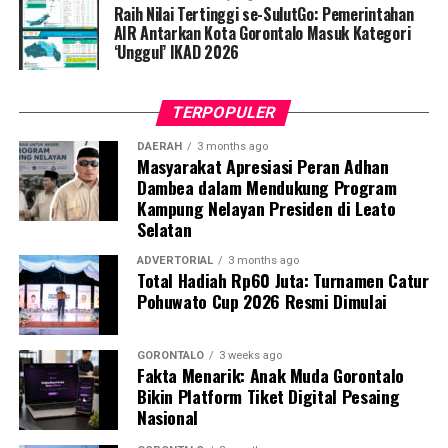
Raih Nilai Tertinggi se-SulutGo: Pemerintahan
“Kami tidak akan mentoleransi aktivitas pertambangan
AIR Antarkan Kota Gorontalo Masuk Kategori
tanpa izin di wilayah Pohuwato. Siapa pun yang terbukti
‘Unggul’ IKAD 2026
melanggar hukum akan kami tindak tegas dan proses
sesuai ketentuan yang berlaku. Komitmen kami jelas,
TERPOPULER
penegakan hukum terhadap PETI dilakukan secara
berkelanjutan,” tegas IPTU Renly.
DAERAH
3 months ago
Masyarakat Apresiasi Peran Adhan
Dambea dalam Mendukung Program
Saat ini seluruh barang bukti beserta kedua terduga
Kampung Nelayan Presiden di Leato
pelaku telah digelandang ke Mapolres Pohuwato guna
Selatan
menjalani pemeriksaan intensif. Penyidik Satreskrim
masih melengkapi administrasi penyidikan (mindik) dan
ADVERTORIAL
3 months ago
Total Hadiah Rp60 Juta: Turnamen Catur
menginterogasi sejumlah saksi untuk membongkar
Pohuwato Cup 2026 Resmi Dimulai
jaringan penambangan ilegal tersebut secara
menyeluruh.
GORONTALO
3 weeks ago
Fakta Menarik: Anak Muda Gorontalo
“Kami mengapresiasi keberanian warga yang
Bikin Platform Tiket Digital Pesaing
melaporkan aktivitas ilegal ini. Partisipasi aktif
Nasional
masyarakat sangat krusial dalam menjaga kondusivitas