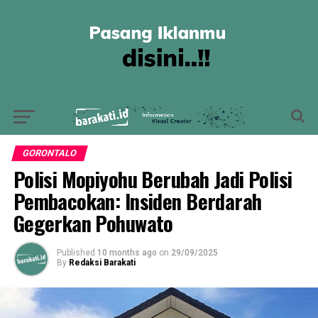
GORONTALO
Polisi Mopiyohu Berubah Jadi Polisi
Pembacokan: Insiden Berdarah
Gegerkan Pohuwato
Published
10 months ago
on
29/09/2025
By
Redaksi Barakati