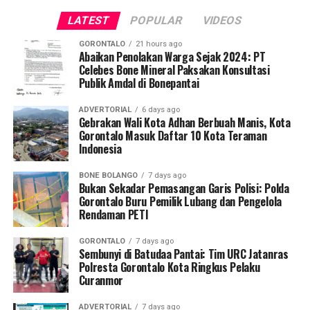
beroperasi menyedot material tambang secara ilegal.
LATEST
POPULAR
VIDEOS
Selain alat berat, petugas menyita sederet barang bukti
GORONTALO
21 hours ago
operasional tambang ilegal, di antaranya mesin alkon,
Abaikan Penolakan Warga Sejak 2024: PT
Celebes Bone Mineral Paksakan Konsultasi
karpet penyaring emas, pipa sambungan, selang
Publik Amdal di Bonepantai
gabang, linggis, ember berisi sampel material tanah,
serta dua unit radio komunikasi (
handy talky
/HT).
ADVERTORIAL
6 days ago
Gebrakan Wali Kota Adhan Berbuah Manis, Kota
Polisi turut mengamankan dua pria berinisial KR, yang
Gorontalo Masuk Daftar 10 Kota Teraman
Indonesia
bertindak sebagai operator ekskavator, serta FM, yang
diduga kuat berperan sebagai pemodal sekaligus pemilik
BONE BOLANGO
7 days ago
alat berat tersebut.
Bukan Sekadar Pemasangan Garis Polisi: Polda
Gorontalo Buru Pemilik Lubang dan Pengelola
Kapolres Pohuwato AKBP H. Busroni, S.I.K., M.H.
Rendaman PETI
melalui Kasat Reskrim IPTU Renly H. Turangan, S.H.
GORONTALO
7 days ago
menegaskan bahwa operasi penindakan ini merupakan
Sembunyi di Batudaa Pantai: Tim URC Jatanras
bukti nyata komitmen kepolisian dalam menegakkan
Polresta Gorontalo Kota Ringkus Pelaku
Curanmor
hukum tanpa pandang bulu terhadap segala bentuk
perusakan lingkungan.
ADVERTORIAL
7 days ago