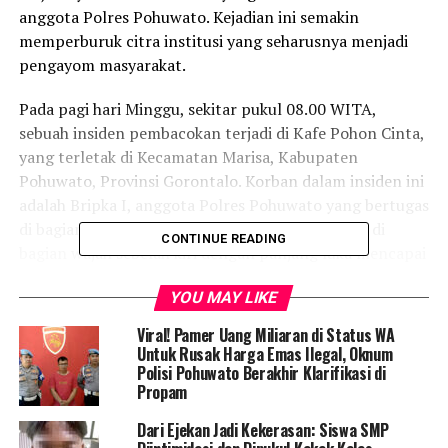
anggota Polres Pohuwato. Kejadian ini semakin
memperburuk citra institusi yang seharusnya menjadi
pengayom masyarakat.
Pada pagi hari Minggu, sekitar pukul 08.00 WITA,
sebuah insiden pembacokan terjadi di Kafe Pohon Cinta,
yang terletak di Kecamatan Marisa, Kabupaten
Pohuwato, Provinsi Gorontalo. Korban dalam insiden ini
adalah Bripka I, anggota Polres Pohuwato yang bertugas
di bagian TAHTI. Ia mengalami luka robek parah di
CONTINUE READING
bagian wajah sebelah kiri dengan panjang luka mencapai
40 sentimeter, yang menyebabkan ia terjatuh
YOU MAY LIKE
berlumuran darah.
Viral! Pamer Uang Miliaran di Status WA
Terduga pelaku adalah IPTU R, seorang perwira polisi
Untuk Rusak Harga Emas Ilegal, Oknum
yang menjabat sebagai Kepala SPKT Polres Pohuwato.
Polisi Pohuwato Berakhir Klarifikasi di
Propam
Fakta bahwa pelaku dan korban adalah aparat penegak
hukum semakin memperburuk situasi ini, karena
Dari Ejekan Jadi Kekerasan: Siswa SMP
seharusnya mereka menjadi contoh bagi masyarakat.