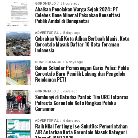
Kampung Nelayan di Kota Gorontalo. Kehadiran
GORONTALO
5 hours ago
Presiden Prabowo meresmikan langsung program ini
Abaikan Penolakan Warga Sejak 2024: PT
Celebes Bone Mineral Paksakan Konsultasi
menjadi kebanggaan bagi masyarakat Gorontalo,” ujar
Publik Amdal di Bonepantai
Moh Nasir Majid.
ADVERTORIAL
5 days ago
Gebrakan Wali Kota Adhan Berbuah Manis, Kota
Gorontalo Masuk Daftar 10 Kota Teraman
Indonesia
BONE BOLANGO
6 days ago
Bukan Sekadar Pemasangan Garis Polisi: Polda
Gorontalo Buru Pemilik Lubang dan Pengelola
Rendaman PETI
GORONTALO
6 days ago
Sembunyi di Batudaa Pantai: Tim URC Jatanras
Polresta Gorontalo Kota Ringkus Pelaku
Curanmor
ADVERTORIAL
6 days ago
Raih Nilai Tertinggi se-SulutGo: Pemerintahan
AIR Antarkan Kota Gorontalo Masuk Kategori