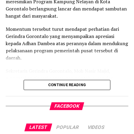
meresmikan Program Kampung Nelayan di Kota
Gorontalo berlangsung lancar dan mendapat sambutan
hangat dari masyarakat.
Momentum tersebut turut mendapat perhatian dari
Gerindra Gorontalo yang menyampaikan apresiasi
kepada Adhan Dambea atas perannya dalam mendukung
pelaksanaan program pemerintah pusat tersebut di
daerah.
Sekretaris Gerindra Gorontalo, Moh Nasir Majid,
mengatakan sinergi antara pemerintah pusat dan
pemerintah daerah menjadi faktor penting dalam
CONTINUE READING
menghadirkan program yang langsung menyentuh
kebutuhan masyarakat, khususnya warga pesisir dan
FACEBOOK
nelayan.
“Kami mengapresiasi dukungan dan peran Pak Adhan
Dambea dalam memfasilitasi serta mendukung Program
LATEST
POPULAR
VIDEOS