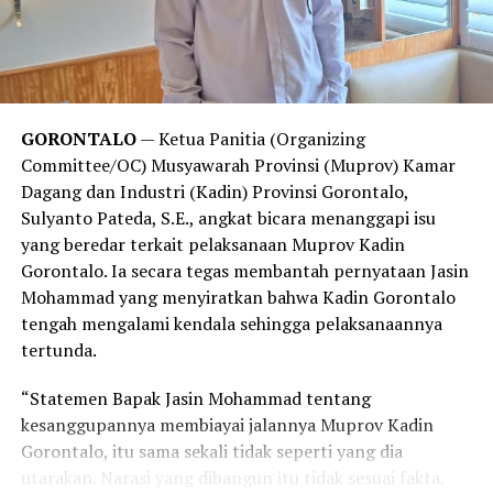
Fajar” dan demi-demi lainnya. Kebermaknaan waktu
berkonsekuensi pada kehidupan manusia, yang harus
memanfaatkannya semaksimal mungkin. Oleh sebab itu,
kita kerap mendengar sebuah sabda, “Ada dua nikmat
yang kebanyakan manusia merugi, yaitu sehat dan
GORONTALO
— Ketua Panitia (Organizing
kosong”. Disnilah waktu tidak saja dapat diukut secara
Committee/OC) Musyawarah Provinsi (Muprov) Kamar
materil, tapi juga sesuatu yang bersifat hakiki dan
Dagang dan Industri (Kadin) Provinsi Gorontalo,
ukhrawi.
Sulyanto Pateda, S.E., angkat bicara menanggapi isu
Lebih jauh lagi untuk membuktikan bahwa “Tuhan
yang beredar terkait pelaksanaan Muprov Kadin
terabaikan” oleh kita adalah saat waktu dibagi menjadi
Gorontalo. Ia secara tegas membantah pernyataan Jasin
sesuatu yang objektif dan subjektif. Subjektivitas yang
Mohammad yang menyiratkan bahwa Kadin Gorontalo
bersumber dari batin, diaktualisasikan dan
tengah mengalami kendala sehingga pelaksanaannya
dipresentasikan secara beragam, satu manusia dengan
tertunda.
manusia lainnya. Adapun objektif, sesuatu yang tertera
“Statemen Bapak Jasin Mohammad tentang
di dalam kalender.
kesanggupannya membiayai jalannya Muprov Kadin
Seseorang yang seharusnya “bercengkrama” dengan
Gorontalo, itu sama sekali tidak seperti yang dia
Tuhan dengan waktu sejam, layaknya memikul gunung.
utarakan. Narasi yang dibangun itu tidak sesuai fakta.