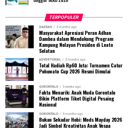
‘Unggul’ IKAD 2026
TERPOPULER
DAERAH
3 months ago
Masyarakat Apresiasi Peran Adhan
Dambea dalam Mendukung Program
Kampung Nelayan Presiden di Leato
Selatan
ADVERTORIAL
3 months ago
Total Hadiah Rp60 Juta: Turnamen Catur
Pohuwato Cup 2026 Resmi Dimulai
GORONTALO
3 weeks ago
Fakta Menarik: Anak Muda Gorontalo
Bikin Platform Tiket Digital Pesaing
Nasional
GORONTALO
3 months ago
Bukan Sekadar Hobi: Mods Mayday 2026
Jadi Simbol Kreativitas Anak Vespa