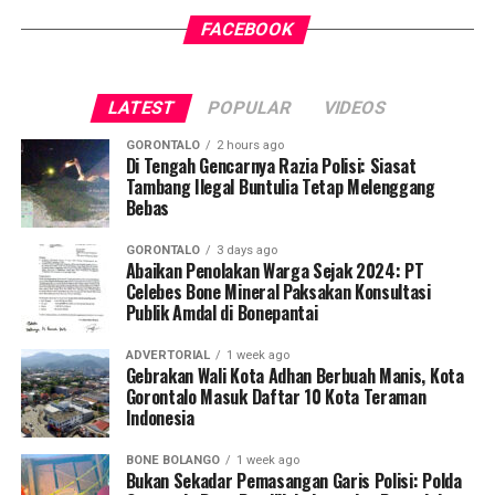
mempererat koordinasi vertikal antara lini pemerintah
Dalam momentum informal tersebut, Sudaryono
pusat, legislatif daerah, serta para aktor utama sektor
FACEBOOK
disuguhi hidangan rahang tuna bakar, salah satu
agrobisnis. Sinergitas pentaheliks ini diproyeksikan
mahakarya kuliner khas Gorontalo yang legendaris.
menjadi motor penggerak baru dalam memacu produksi
Menu ini dikenal luas sebagai hidangan wajib bagi para
pangan nasional dari Bumi Serambi Madinah.
LATEST
POPULAR
VIDEOS
pejabat negara dan tamu protokoler yang berkunjung ke
daerah tersebut.
GORONTALO
2 hours ago
Di Tengah Gencarnya Razia Polisi: Siasat
Tambang Ilegal Buntulia Tetap Melenggang
Di hadapan ratusan pasang mata yang memadati area
Bebas
pertemuan, Wamentan Sudaryono melayangkan rasa
syukur mendalam atas kokohnya komitmen
GORONTALO
3 days ago
kebersamaan lintas sektoral yang ditunjukkan oleh
Abaikan Penolakan Warga Sejak 2024: PT
Celebes Bone Mineral Paksakan Konsultasi
masyarakat Gorontalo.
Publik Amdal di Bonepantai
“Alhamdulillah, malam ini kami bisa bertatap muka dan
ADVERTORIAL
1 week ago
bersilaturahmi langsung dengan kawan-kawan pejuang
Gebrakan Wali Kota Adhan Berbuah Manis, Kota
pangan dari HKTI, Tani Merdeka, Asosiasi Pedagang
Gorontalo Masuk Daftar 10 Kota Teraman
Indonesia
Pasar, serta keluarga besar Partai Gerindra Gorontalo,”
ungkap Sudaryono hangat.
BONE BOLANGO
1 week ago
Bukan Sekadar Pemasangan Garis Polisi: Polda