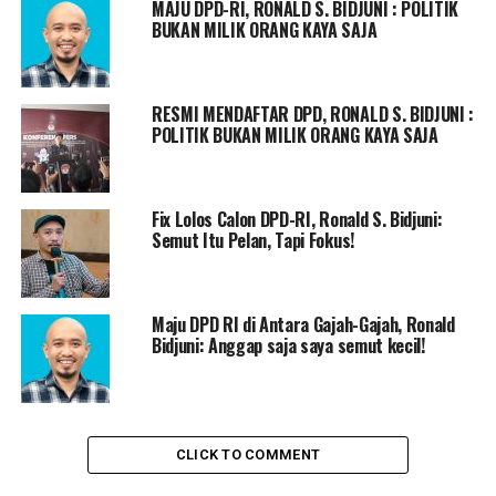
MAJU DPD-RI, RONALD S. BIDJUNI : POLITIK
BUKAN MILIK ORANG KAYA SAJA
RESMI MENDAFTAR DPD, RONALD S. BIDJUNI :
POLITIK BUKAN MILIK ORANG KAYA SAJA
Ronald tak berhenti di situ. Ia lalu terjun ke partai
politik dan menjadi pengurus. Ia tercatat sebagai Wakil
Fix Lolos Calon DPD-RI, Ronald S. Bidjuni:
Semut Itu Pelan, Tapi Fokus!
Sekretaris Partai Gerindra dan akhirnya menjadi Wakil
Ketua DPD GERINDRA Provinsi Gorontalo.
Pada 2019-sekarang, pria yang mahir bermain gitar ini,
Maju DPD RI di Antara Gajah-Gajah, Ronald
sehari-harinya bertugas sebagai Tenaga Ahli Komisi X
Bidjuni: Anggap saja saya semut kecil!
DPR RI bidang Pendidikan. Ia diserahi tanggung jawab
mengkoordinir dukungan beasiswa Program Indonesia
Pintar (PIP) bagi siswa SD, SMP, SMA yang tidak mampu.
CLICK TO COMMENT
Saat ditanya soal perjuangannya yang tidak mudah di