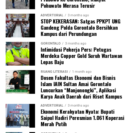
kegembiraan dan kebahagiaan bersama kawan-kawan di
Pohuwato Merasa Terusir
Gorontalo,” tutur Wamentan.
ADVERTORIAL
3 months ago
Kunjungan kerja Sudaryono di Provinsi Gorontalo ini
STOP KEKERASAN: Satgas PPKPT UNG
Gandeng Polda Gorontalo Bersihkan
merupakan bagian dari rangkaian agenda kedinasan
Kampus dari Perundungan
menjelang seremoni penutupan Pekan Nasional
(PENAS) Petani dan Nelayan 2026. Agenda akbar
GORONTALO
3 months ago
Intimidasi Pekerja Pers: Petugas
tersebut dijadwalkan menghentak pada Rabu
Merdeka Copper Gold Suruh Wartawan
(24/06/2026) di Gelanggang Olahraga (GOR) David-
Lepas Baju
Tonny, Kabupaten Gorontalo.
RUANG LITERASI
1 month ago
Puncak penutupan PENAS 2026 tersebut direncanakan
Dosen Fakultas Ekonomi dan Bisnis
Islam IAIN Sultan Amai Gorontalo
bakal dihadiri langsung oleh Presiden Republik
Luncurkan “Manjonongki”, Aplikasi
Indonesia Prabowo Subianto, didampingi jajaran
Karya Anak Daerah dari Riset Kampus
menteri Kabinet Merah Putih serta para kepala daerah
se-Indonesia.
ADVERTORIAL
3 months ago
Ekonomi Kerakyatan Nyata: Bupati
Saipul Hadiri Peresmian 1.061 Koperasi
Pantauan di lokasi, agenda malam silaturahmi ini turut
Merah Putih
dihadiri oleh sederet tokoh elite politik dan pejabat
daerah Gorontalo. Tampak hadir di antaranya Sulyanto