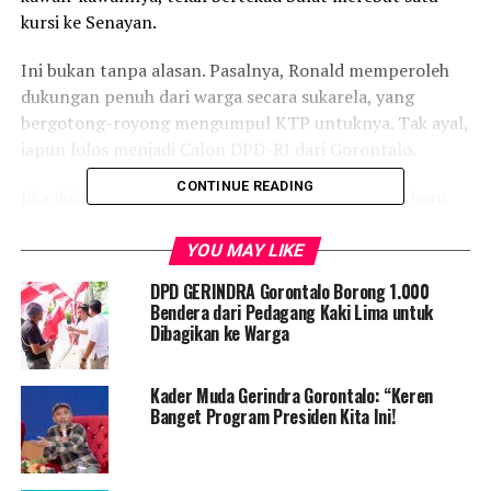
kursi ke Senayan.
Ini bukan tanpa alasan. Pasalnya, Ronald memperoleh
dukungan penuh dari warga secara sukarela, yang
bergotong-royong mengumpul KTP untuknya. Tak ayal,
iapun lolos menjadi Calon DPD-RI dari Gorontalo.
CONTINUE READING
Jika disimak lebih jauh, dunia politik bukanlah hal baru
bagi peraih Sarjana Seni jebolan salah satu universitas
ternama di Bandung ini. Ronald menitinya dari bawah,
YOU MAY LIKE
sejak menjadi Staf Khusus sewaktu Elnino Mohi bertugas
DPD GERINDRA Gorontalo Borong 1.000
sebagai anggota DPD RI. Lalu pada 2014, Ronald
Bendera dari Pedagang Kaki Lima untuk
bertugas sebagai Tenaga Ahli (TA) DPR RI.
Dibagikan ke Warga
Kader Muda Gerindra Gorontalo: “Keren
Banget Program Presiden Kita Ini!