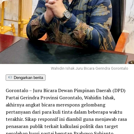
Sekda Ismail Majid Terima Kirab Heroik Laskar Merah
Putih Gorontalo
DON'T MISS
Bupati Saipul Libatkan Berbagai Elemen Pada Forum
Konsultasi Publik RKPD
Wahidin Ishak Juru Bicara Gerindra Gorontalo
Dengarkan berita
Gorontalo – Juru Bicara Dewan Pimpinan Daerah (DPD)
Partai Gerindra Provinsi Gorontalo, Wahidin Ishak,
akhirnya angkat bicara merespons gelombang
pertanyaan dari para kuli tinta dalam beberapa waktu
terakhir. Sikap responsif ini diambil guna menjawab rasa
penasaran publik terkait kalkulasi politik dan target
perolehan kursi partai besutan Prabowo Subianto