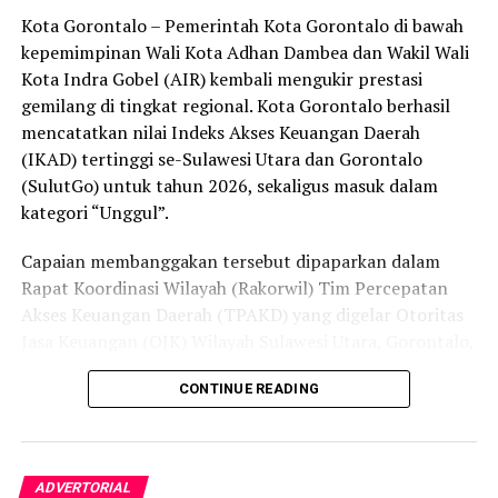
peredaran minuman keras (miras). Penindakan dilakukan
Kota Gorontalo – Pemerintah Kota Gorontalo di bawah
secara menyeluruh, tidak hanya menyasar pengecer
kepemimpinan Wali Kota Adhan Dambea dan Wakil Wali
skala kecil tetapi juga distributor dan toko-toko besar
Kota Indra Gobel (AIR) kembali mengukir prestasi
yang melanggar aturan.
gemilang di tingkat regional. Kota Gorontalo berhasil
Dalam daftar pemeringkatan nasional tersebut, Kota
mencatatkan nilai Indeks Akses Keuangan Daerah
Denpasar menempati posisi puncak dengan tingkat rasa
(IKAD) tertinggi se-Sulawesi Utara dan Gorontalo
aman masyarakat melebihi 81 persen, disusul oleh Kota
(SulutGo) untuk tahun 2026, sekaligus masuk dalam
Yogyakarta, Surakarta, Semarang, Magelang, dan
kategori “Unggul”.
Salatiga.
Capaian membanggakan tersebut dipaparkan dalam
Kota Gorontalo yang berada di urutan ketujuh berhasil
Rapat Koordinasi Wilayah (Rakorwil) Tim Percepatan
mengungguli sejumlah kota berkembang lainnya di
Akses Keuangan Daerah (TPAKD) yang digelar Otoritas
Indonesia, seperti Batam, Tanjung Pinang, dan
Jasa Keuangan (OJK) Wilayah Sulawesi Utara, Gorontalo,
Singkawang. Capaian ini menjadi bukti konkret bahwa
dan Maluku Utara di Hotel NDC Resort and Spa,
CONTINUE READING
Kota Gorontalo terus bertransformasi menjadi daerah
Manado, Sulawesi Utara, Rabu (29/7/2026).
yang aman, nyaman, dan ramah bagi semua.
Delegasi Pemkot Gorontalo dipimpin langsung oleh
Wakil Wali Kota Gorontalo Indra Gobel, didampingi
ADVERTORIAL
Kepala Badan Pendapatan Daerah (Bapenda) Zamronie