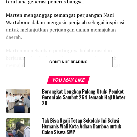
terutama generasi penerus bangsa.
Marten menganggap semangat perjuangan Nani
Wartabone dalam mengusir penjajah sebagai inspirasi
untuk melanjutkan perjuangan dalam memajukan
daerah.
Marten menekankan pentingnya kolaborasi dan
kerjasama dari berbagai elemen masyarakat untuk
CONTINUE READING
memajukan daerah. Ia menyatakan bahwa semangat
kerjasama tersebut telah menghasilkan capaian positif,
seperti peningkatan Indeks Pembangunan Manusia
YOU MAY LIKE
(IPM) hingga pertumbuhan ekonomi yang positif
Berangkat Lengkap Pulang Utuh: Pemkot
meskipun terdapat tantangan dari pandemi COVID-19.
Gorontalo Sambut 264 Jemaah Haji Kloter
28
Dalam sektor ekonomi, pertumbuhan ekonomi Kota
Gorontalo mencapai 4,10 persen, sementara di sektor
Tak Bisa Ngaji Tetap Sekolah: Ini Solusi
pendidikan, Pemerintah Kota Gorontalo melakukan
Humanis Wali Kota Adhan Dambea untuk
terobosan untuk meningkatkan kualitas pendidikan
Calon Siswa SMP