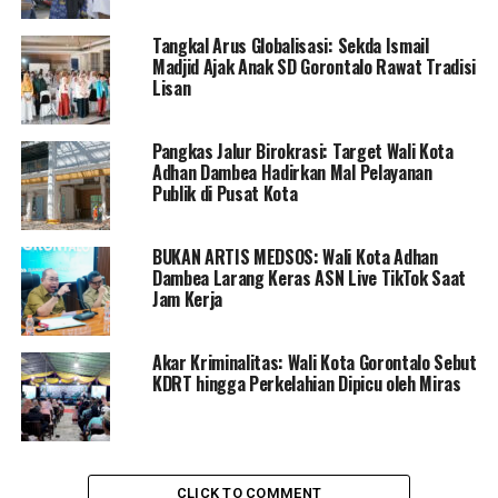
melalui pemerataan dan peningkatan tenaga pendidik.
Tangkal Arus Globalisasi: Sekda Ismail
Marten juga mencatat bahwa upaya pemerintah dalam
Madjid Ajak Anak SD Gorontalo Rawat Tradisi
mengatasi kemiskinan ekstrem mendapatkan
Lisan
pengakuan dan suntikan dana fiskal.
Pangkas Jalur Birokrasi: Target Wali Kota
Wali Kota Marten Taha berharap bahwa semangat
Adhan Dambea Hadirkan Mal Pelayanan
perjuangan dan kolaborasi ini akan terus membawa
Publik di Pusat Kota
kemajuan bagi Kota Gorontalo dan menjadi warisan
positif untuk generasi mendatang.
BUKAN ARTIS MEDSOS: Wali Kota Adhan
Dambea Larang Keras ASN Live TikTok Saat
Jam Kerja
RELATED TOPICS:
HARI PATRIOTIK GORONTALO
KEMERDEKAAN GORONTALO
MARTEN TAHA
PEMKOT GORONTALO
Akar Kriminalitas: Wali Kota Gorontalo Sebut
KDRT hingga Perkelahian Dipicu oleh Miras
UP NEXT
Kasus Malaria di Kabupaten Pohuwato Meningkat, Capai
837 Kasus di Bulan Januari 2024
DON'T MISS
Kelurahan Kota Gorontalo Berpotensi Raih Reward
CLICK TO COMMENT