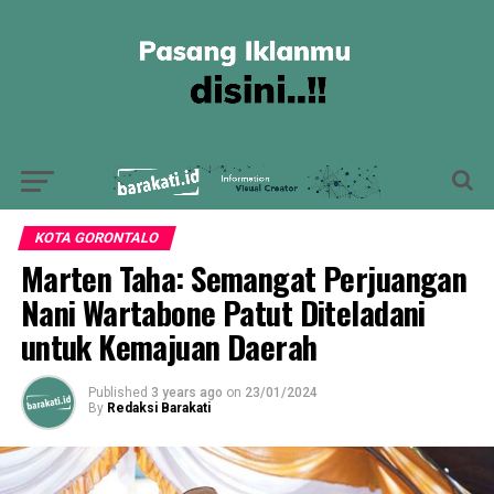
KOTA GORONTALO
Marten Taha: Semangat Perjuangan
Nani Wartabone Patut Diteladani
untuk Kemajuan Daerah
Published
3 years ago
on
23/01/2024
By
Redaksi Barakati