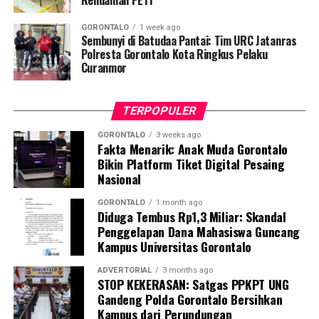
Rendaman PETI
“Sesuai perintah harian Bapak Wali Kota, razia
GORONTALO
1 week ago
penegakan disiplin ini akan kami gelar secara rutin dan
Sembunyi di Batudaa Pantai: Tim URC Jatanras
acak. Setiap pegawai, baik ASN maupun PPPK, yang
Polresta Gorontalo Kota Ringkus Pelaku
Curanmor
kedapatan berkeliaran di luar instansi saat jam kerja
tanpa melampirkan surat izin tertulis, akan langsung
kami amankan dan tertibkan ke Mako Satpol PP Kota
TERPOPULER
Gorontalo,” tegas Marwan Saleh.
GORONTALO
3 weeks ago
Fakta Menarik: Anak Muda Gorontalo
Marwan berharap, shock therapy melalui razia berkala
Bikin Platform Tiket Digital Pesaing
ini mampu menumbuhkan kesadaran kolektif para
Nasional
aparatur agar menghormati regulasi jam kerja, serta
tidak meninggalkan kewajiban pelayanan publik demi
GORONTALO
1 month ago
Diduga Tembus Rp1,3 Miliar: Skandal
kepentingan pribadi.
Penggelapan Dana Mahasiswa Guncang
Kampus Universitas Gorontalo
Terkait mekanisme penindakan, Marwan menjelaskan
bahwa para oknum yang terjaring razia tidak langsung
ADVERTORIAL
3 months ago
STOP KEKERASAN: Satgas PPKPT UNG
dijatuhi sanksi disiplin berat. Mereka terlebih dahulu
Gandeng Polda Gorontalo Bersihkan
digiring ke posko untuk menjalani proses administrasi
Kampus dari Perundungan