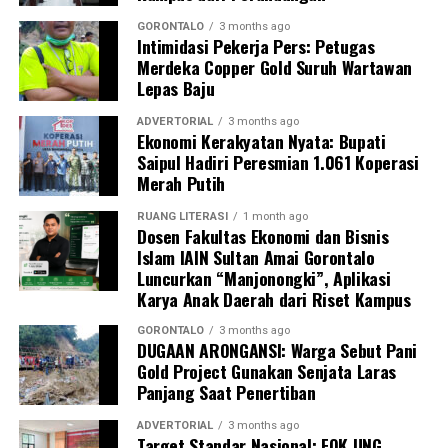
yustisial, meliputi pembuatan Berita Acara Pemeriksaan
(BAP) lisan serta penandatanganan surat pernyataan
GORONTALO
3 months ago
Intimidasi Pekerja Pers: Petugas
bermeterai untuk tidak mengulangi perbuatan tersebut.
Merdeka Copper Gold Suruh Wartawan
Lepas Baju
Sebagai langkah lanjutan, draf data klinis identitas para
pegawai yang terjaring akan segera diteruskan secara
ADVERTORIAL
3 months ago
Ekonomi Kerakyatan Nyata: Bupati
resmi ke instansi atau Organisasi Perangkat Daerah
Saipul Hadiri Peresmian 1.061 Koperasi
(OPD) asal mereka sebagai bahan evaluasi dan
Merah Putih
pembinaan internal oleh kepala dinas.
RUANG LITERASI
1 month ago
“Seluruh hasil pendataan orisinal ini akan kami kirimkan
Dosen Fakultas Ekonomi dan Bisnis
Islam IAIN Sultan Amai Gorontalo
ke instansi masing-masing hari ini juga. Selain itu, draf
Luncurkan “Manjonongki”, Aplikasi
laporan ini kami tembuskan langsung kepada Bapak Wali
Karya Anak Daerah dari Riset Kampus
Kota Gorontalo melalui Sekretaris Daerah sebagai
bentuk pertanggungjawaban konkret hasil razia,”
GORONTALO
3 months ago
DUGAAN ARONGANSI: Warga Sebut Pani
pungkas Marwan.
Gold Project Gunakan Senjata Laras
Panjang Saat Penertiban
Melalui skema pengawasan berlapis dan berkala ini,
Pemerintah Kota Gorontalo memproyeksikan adanya
ADVERTORIAL
3 months ago
Target Standar Nasional: FOK UNG
grafik kenaikan tingkat kedisiplinan aparatur. Dengan