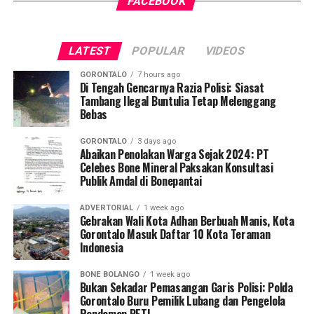
FACEBOOK
tersebut, armada penegak perda berhasil menjaring
mudah, merata, dan aman dalam mengakses berbagai
empat oknum ASN yang kedapatan berada di ruang
fasilitas jasa keuangan yang berkelanjutan.
publik saat jam pelayanan kantor sedang berlangsung.
LATEST
POPULAR
VIDEOS
Saat diinterogasi, keempatnya dipastikan tidak mampu
menunjukkan dokumen dispensasi atau surat izin keluar
GORONTALO
7 hours ago
kantor.
Di Tengah Gencarnya Razia Polisi: Siasat
Tambang Ilegal Buntulia Tetap Melenggang
Bebas
Operasi penyisiran bergerak mobile menyasar sejumlah
titik vital yang kerap menjadi pusat keramaian dan
GORONTALO
3 days ago
perbelanjaan. Di antaranya Citimall Gorontalo,
Abaikan Penolakan Warga Sejak 2024: PT
Celebes Bone Mineral Paksakan Konsultasi
Indogrosir, pusat perbelanjaan alat tulis Toko Ira dan
Publik Amdal di Bonepantai
Toko Mufida, hingga beberapa rumah makan strategis di
seputaran Kota Gorontalo.
ADVERTORIAL
1 week ago
Gebrakan Wali Kota Adhan Berbuah Manis, Kota
Kepala Satpol PP Kota Gorontalo Marwan Saleh
Gorontalo Masuk Daftar 10 Kota Teraman
Indonesia
menegaskan, operasi perdana di awal pekan ini
merupakan tindak lanjut langsung dari arahan Wali Kota
BONE BOLANGO
1 week ago
Gorontalo guna memperketat pengawasan internal
Bukan Sekadar Pemasangan Garis Polisi: Polda
terhadap perilaku ASN dan PPPK.
Gorontalo Buru Pemilik Lubang dan Pengelola