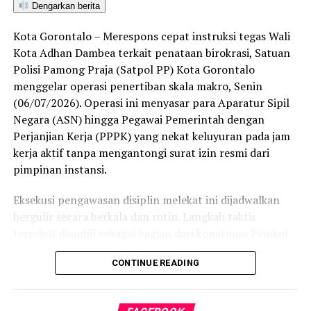
Dengarkan berita
ditetapkan dan mengantarkan Kota Gorontalo menjadi
satu-satunya daerah di wilayah tersebut yang
Kota Gorontalo – Merespons cepat instruksi tegas Wali
menembus kategori “Unggul”. Sementara kabupaten lain
Kota Adhan Dambea terkait penataan birokrasi, Satuan
di Gorontalo masih berada pada kategori “Berkembang”
Polisi Pamong Praja (Satpol PP) Kota Gorontalo
hingga menuju “Unggul”.
menggelar operasi penertiban skala makro, Senin
(06/07/2026). Operasi ini menyasar para Aparatur Sipil
“Alhamdulillah, nilai IKAD Kota Gorontalo tercatat yang
Negara (ASN) hingga Pegawai Pemerintah dengan
tertinggi di kawasan SulutGo sebagaimana dipaparkan
Perjanjian Kerja (PPPK) yang nekat keluyuran pada jam
dalam Rakorwil TPAKD,” ungkap Wawali Indra Gobel
kerja aktif tanpa mengantongi surat izin resmi dari
usai kegiatan.
pimpinan instansi.
Indra menambahkan, skor IKAD ini membuktikan bahwa
Eksekusi pengawasan disiplin melekat ini dijadwalkan
tingkat keterjangkauan, pemanfaatan, serta inklusivitas
bergulir secara berkala dan rutin. Langkah taktis
layanan keuangan bagi masyarakat di Kota Gorontalo
tersebut diambil sebagai bagian dari komitmen Pemkot
berada di posisi terdepan.
Gorontalo dalam mengerek indeks kinerja pegawai serta
CONTINUE READING
memulihkan marwah kedisiplinan korps abdi negara.
Predikat “Unggul” yang diraih Pemerintahan AIR
menjadi indikator kuat atas keberhasilan pemerintah
Dalam operasi yang dimulai tepat pukul 10.00 WITA
daerah dalam mendorong masyarakat agar makin