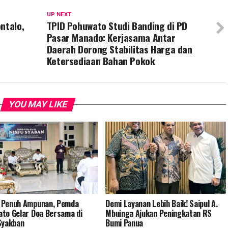
UP NEXT
ntalo,
TPID Pohuwato Studi Banding di PD
Pasar Manado: Kerjasama Antar
Daerah Dorong Stabilitas Harga dan
Ketersediaan Bahan Pokok
YOU MAY LIKE
 Penuh Ampunan, Pemda
Demi Layanan Lebih Baik! Saipul A.
to Gelar Doa Bersama di
Mbuinga Ajukan Peningkatan RS
Syakban
Bumi Panua