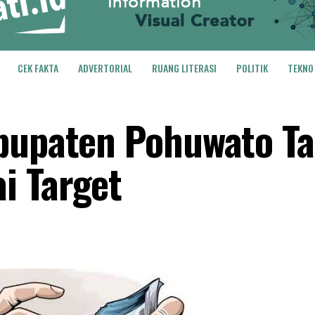
CEK FAKTA
ADVERTORIAL
RUANG LITERASI
POLITIK
TEKNO
abupaten Pohuwato T
i Target