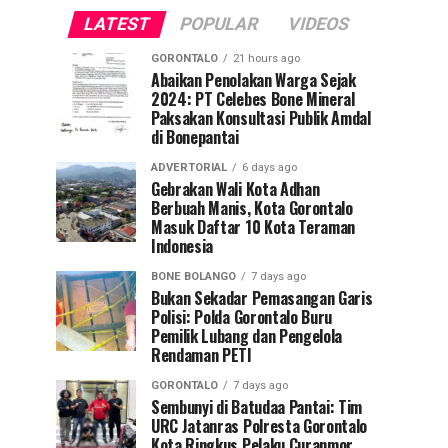
LATEST
POPULAR
VIDEOS
GORONTALO
21 hours ago
Abaikan Penolakan Warga Sejak
2024: PT Celebes Bone Mineral
Paksakan Konsultasi Publik Amdal
di Bonepantai
ADVERTORIAL
6 days ago
Gebrakan Wali Kota Adhan
Berbuah Manis, Kota Gorontalo
Masuk Daftar 10 Kota Teraman
Indonesia
BONE BOLANGO
7 days ago
Bukan Sekadar Pemasangan Garis
Polisi: Polda Gorontalo Buru
Pemilik Lubang dan Pengelola
Rendaman PETI
GORONTALO
7 days ago
Sembunyi di Batudaa Pantai: Tim
URC Jatanras Polresta Gorontalo
Kota Ringkus Pelaku Curanmor