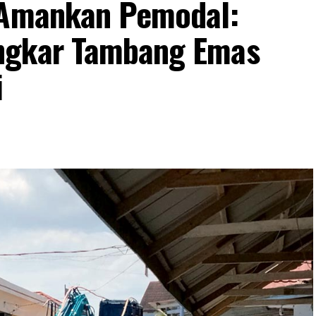
n Amankan Pemodal:
ngkar Tambang Emas
i