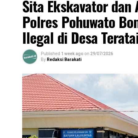
Sita Ekskavator da
Polres Pohuwato Bo
Ilegal di Desa Terata
Published
1 week ago
on
29/07/2026
By
Redaksi Barakati