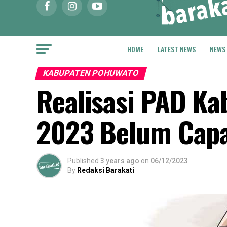
HOME
LATEST NEWS
NEWS
KABUPATEN POHUWATO
Realisasi PAD K
2023 Belum Capa
Published
3 years ago
on
06/12/2023
By
Redaksi Barakati