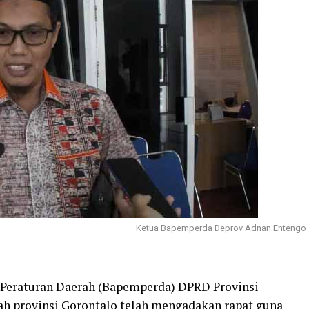
Ketua Bapemperda Deprov Adnan Entengo
Peraturan Daerah (Bapemperda) DPRD Provinsi
h provinsi Gorontalo telah mengadakan rapat guna