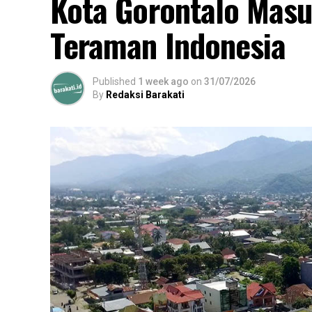
Kota Gorontalo Masu
Teraman Indonesia
Published
1 week ago
on
31/07/2026
By
Redaksi Barakati