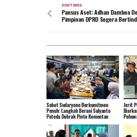
DON'T MISS
Pansus Aset: Adhan Dambea D
Pimpinan DPRD Segera Bertin
Sebut Sudaryono Berkomitmen
Jerit 
Penuh: Langkah Berani Sulyanto
Biarka
Pateda Dobrak Pintu Kementan
Pohuwa