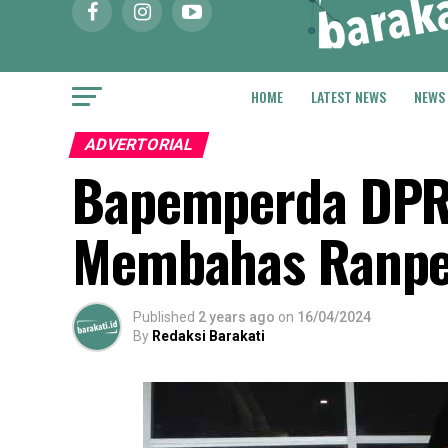
HOME
LATEST NEWS
NEWS
ADVERTORIAL
Bapemperda DPRD
Membahas Ranper
Published
2 years ago
on
16/04/2024
By
Redaksi Barakati