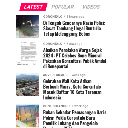
LATEST
POPULAR
VIDEOS
GORONTALO
5 hours ago
Di Tengah Gencarnya Razia Polisi:
Siasat Tambang Ilegal Buntulia
Tetap Melenggang Bebas
GORONTALO
3 days ago
Abaikan Penolakan Warga Sejak
2024: PT Celebes Bone Mineral
Paksakan Konsultasi Publik Amdal
di Bonepantai
ADVERTORIAL
1 week ago
Gebrakan Wali Kota Adhan
Berbuah Manis, Kota Gorontalo
Masuk Daftar 10 Kota Teraman
Indonesia
BONE BOLANGO
1 week ago
Bukan Sekadar Pemasangan Garis
Polisi: Polda Gorontalo Buru
Pemilik Lubang dan Pengelola