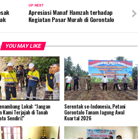
UP NEXT
esak
Apresiasi Manaf Hamzah terhadap
dak
Kegiatan Pasar Murah di Gorontalo
YOU MAY LIKE
Penambang Lokal: “Jangan
Serentak se-Indonesia, Petani
n Kami Terjajah di Tanah
Gorontalo Tanam Jagung Awal
to Sendiri!”
Kuartal 2026