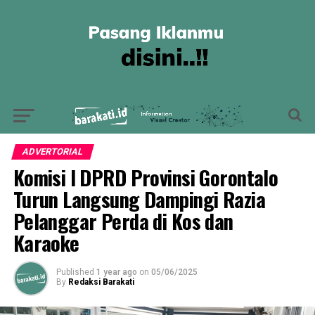
ADVERTORIAL
Komisi I DPRD Provinsi Gorontalo
Turun Langsung Dampingi Razia
Pelanggar Perda di Kos dan
Karaoke
Published
1 year ago
on
05/06/2025
By
Redaksi Barakati