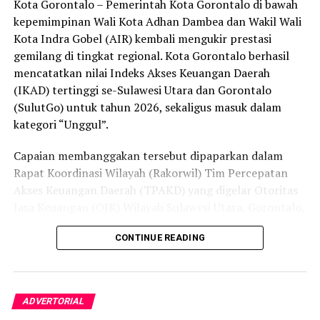
Kota Gorontalo – Pemerintah Kota Gorontalo di bawah
secara menyeluruh, tidak hanya menyasar pengecer
kepemimpinan Wali Kota Adhan Dambea dan Wakil Wali
skala kecil tetapi juga distributor dan toko-toko besar
Kota Indra Gobel (AIR) kembali mengukir prestasi
yang melanggar aturan.
gemilang di tingkat regional. Kota Gorontalo berhasil
Dalam daftar pemeringkatan nasional tersebut, Kota
mencatatkan nilai Indeks Akses Keuangan Daerah
Denpasar menempati posisi puncak dengan tingkat rasa
(IKAD) tertinggi se-Sulawesi Utara dan Gorontalo
aman masyarakat melebihi 81 persen, disusul oleh Kota
(SulutGo) untuk tahun 2026, sekaligus masuk dalam
Yogyakarta, Surakarta, Semarang, Magelang, dan
kategori “Unggul”.
Salatiga.
Capaian membanggakan tersebut dipaparkan dalam
Kota Gorontalo yang berada di urutan ketujuh berhasil
Rapat Koordinasi Wilayah (Rakorwil) Tim Percepatan
mengungguli sejumlah kota berkembang lainnya di
Akses Keuangan Daerah (TPAKD) yang digelar Otoritas
Indonesia, seperti Batam, Tanjung Pinang, dan
Jasa Keuangan (OJK) Wilayah Sulawesi Utara, Gorontalo,
Singkawang. Capaian ini menjadi bukti konkret bahwa
dan Maluku Utara di Hotel NDC Resort and Spa,
CONTINUE READING
Kota Gorontalo terus bertransformasi menjadi daerah
Manado, Sulawesi Utara, Rabu (29/7/2026).
yang aman, nyaman, dan ramah bagi semua.
Delegasi Pemkot Gorontalo dipimpin langsung oleh
Wakil Wali Kota Gorontalo Indra Gobel, didampingi
ADVERTORIAL
Kepala Badan Pendapatan Daerah (Bapenda) Zamronie