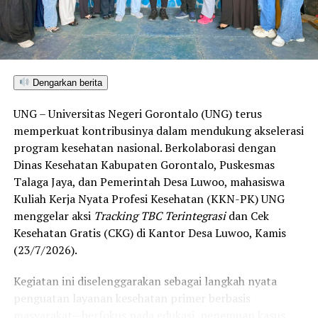
ditetapkan dan mengantarkan Kota Gorontalo menjadi
satu-satunya daerah di wilayah tersebut yang
menembus kategori “Unggul”. Sementara kabupaten lain
di Gorontalo masih berada pada kategori “Berkembang”
hingga menuju “Unggul”.
Dengarkan berita
“Alhamdulillah, nilai IKAD Kota Gorontalo tercatat yang
UNG – Universitas Negeri Gorontalo (UNG) terus
tertinggi di kawasan SulutGo sebagaimana dipaparkan
memperkuat kontribusinya dalam mendukung akselerasi
dalam Rakorwil TPAKD,” ungkap Wawali Indra Gobel
program kesehatan nasional. Berkolaborasi dengan
usai kegiatan.
Dinas Kesehatan Kabupaten Gorontalo, Puskesmas
Talaga Jaya, dan Pemerintah Desa Luwoo, mahasiswa
Indra menambahkan, skor IKAD ini membuktikan bahwa
Kuliah Kerja Nyata Profesi Kesehatan (KKN-PK) UNG
tingkat keterjangkauan, pemanfaatan, serta inklusivitas
menggelar aksi
Tracking TBC Terintegrasi
dan Cek
layanan keuangan bagi masyarakat di Kota Gorontalo
Kesehatan Gratis (CKG) di Kantor Desa Luwoo, Kamis
berada di posisi terdepan.
(23/7/2026).
Predikat “Unggul” yang diraih Pemerintahan AIR
Kegiatan ini diselenggarakan sebagai langkah nyata
menjadi indikator kuat atas keberhasilan pemerintah
penguatan layanan kesehatan primer berbasis
daerah dalam mendorong masyarakat agar makin
masyarakat—berfokus pada edukasi, penemuan kasus
mudah, merata, dan aman dalam mengakses berbagai