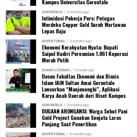
Kampus Universitas Gorontalo
Perwakilan DPL KKN-PK, Dr. dr. Vivien Novarina A.
Kasim, M.Kes., menegaskan bahwa keterlibatan
GORONTALO
3 months ago
Intimidasi Pekerja Pers: Petugas
mahasiswa merupakan bentuk perwujudan Tri Dharma
Merdeka Copper Gold Suruh Wartawan
Perguruan Tinggi dalam mengawal transformasi
Lepas Baju
layanan kesehatan primer.
ADVERTORIAL
3 months ago
“Kehadiran mahasiswa mempercepat jangkauan skema
Ekonomi Kerakyatan Nyata: Bupati
Saipul Hadiri Peresmian 1.061 Koperasi
active case finding
TBC yang dicanangkan pemerintah.
Merah Putih
Sinergi multisektor antara perguruan tinggi, dinas
kesehatan, puskesmas, dan pemerintah desa seperti
RUANG LITERASI
1 month ago
Dosen Fakultas Ekonomi dan Bisnis
inilah yang menjadi kunci sukses pembentukan
Islam IAIN Sultan Amai Gorontalo
masyarakat sadar sehat,” jelas Dr. Vivien.
Luncurkan “Manjonongki”, Aplikasi
Karya Anak Daerah dari Riset Kampus
Masyarakat Desa Luwoo menyambut antusias agenda
terpadu ini. Ratusan warga memanfaatkan layanan
GORONTALO
3 months ago
DUGAAN ARONGANSI: Warga Sebut Pani
pemeriksaan kesehatan gratis sekaligus berkonsultasi
Gold Project Gunakan Senjata Laras
mengenai pola hidup bersih dan sehat (PHBS)
Panjang Saat Penertiban
pencegahan tuberkulosis.
ADVERTORIAL
3 months ago