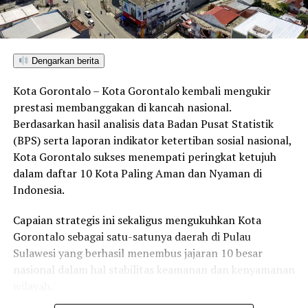
DON'T MISS
Bupati Pohuwato Lantik Dewas dan Direktur Perumdam
Tirta Moolango Masa Jabatan 2025–2030
Dengarkan berita
Kota Gorontalo – Kota Gorontalo kembali mengukir
prestasi membanggakan di kancah nasional.
Berdasarkan hasil analisis data Badan Pusat Statistik
(BPS) serta laporan indikator ketertiban sosial nasional,
Kota Gorontalo sukses menempati peringkat ketujuh
dalam daftar 10 Kota Paling Aman dan Nyaman di
Indonesia.
Capaian strategis ini sekaligus mengukuhkan Kota
Gorontalo sebagai satu-satunya daerah di Pulau
Sulawesi yang berhasil menembus jajaran 10 besar
nasional dalam hal stabilitas keamanan dan kenyamanan
wilayah.