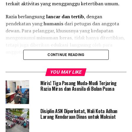
terkait aktivitas yang mengganggu ketertiban umum.
Razia berlangsung
lancar dan tertib
, dengan
pendekatan yang
humanis
dari petugas dan anggota
dewan. Para pelanggar, khususnya yang kedapatan
mengonsumsi
minuman keras
, tidak hanya ditertibkan,
tetapi juga diberikan
edukasi langsung
oleh para
anggota DPRD.
CONTINUE READING
Turut hadir dalam kegiatan tersebut sejumlah anggota
Komisi I DPRD, di antaranya:
YOU MAY LIKE
Fadly Poha, Sitti Nurayin Sompie, Ekwan Ahmad,
Miris! Tiga Pasang Muda-Mudi Terjaring
Fikram Salilama, Yeyen Septian Sidiki, Umar Karim,
Razia Miras dan Asusila di Bulan Puasa
Wahyudin Moridu
, dan
Ramdan Liputo
.
Dalam keterangannya usai kegiatan,
Ramdan Liputo
Disiplin ASN Diperketat, Wali Kota Adhan
menjelaskan bahwa mereka telah mengunjungi sejumlah
Larang Kendaraan Dinas untuk Maksiat
lokasi yang dianggap rawan pelanggaran Perda.