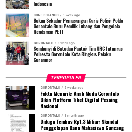
Indonesia
penularan, pengenalan gejala awal, pentingnya
pemeriksaan Dahak/TCM, kepatuhan minum obat
BONE BOLANGO
1 week ago
hingga tuntas, serta pengikisan stigma negatif terhadap
Bukan Sekadar Pemasangan Garis Polisi: Polda
penyintas TBC di lingkungan warga.
Gorontalo Buru Pemilik Lubang dan Pengelola
Rendaman PETI
“Literasi kesehatan warga adalah fondasi utama dalam
GORONTALO
1 week ago
memutus rantai penularan TBC. Kami berupaya
Sembunyi di Batudaa Pantai: Tim URC Jatanras
menyampaikan edukasi yang persuasif dan mudah
Polresta Gorontalo Kota Ringkus Pelaku
Curanmor
dipahami agar warga tidak ragu melakukan pemeriksaan
apabila mengalami gejala batuk berkepanjangan,”
terang Taufik.
TERPOPULER
Selain skrining TBC, mahasiswa turut mendampingi
GORONTALO
3 weeks ago
Fakta Menarik: Anak Muda Gorontalo
nakes Puskesmas Talaga Jaya dalam memberikan
Bikin Platform Tiket Digital Pesaing
pelayanan Cek Kesehatan Gratis (CKG), meliputi
Nasional
pengukuran tekanan darah, cek kadar gula darah, dan
penapisan faktor risiko penyakit tidak menular (PTM)
GORONTALO
1 month ago
Diduga Tembus Rp1,3 Miliar: Skandal
sebagai upaya promotif-preventif.
Penggelapan Dana Mahasiswa Guncang