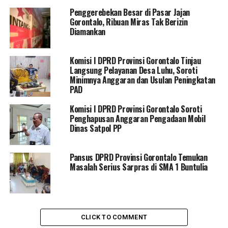
“Kami sudah sempat singgah di beberapa tempat seperti
Penggerebekan Besar di Pasar Jajan
hotel di wilayah Bolihuwangga dan juga tempat karaoke.
Gorontalo, Ribuan Miras Tak Berizin
Di sana, kami dapati adanya aktivitas konsumsi minuman
Diamankan
keras, dan kami langsung melakukan edukasi sesuai
dengan ketentuan Perda,” ujar Ramdan.
Komisi I DPRD Provinsi Gorontalo Tinjau
Langsung Pelayanan Desa Luhu, Soroti
Selain razia, Komisi I dan Satpol PP juga
Minimnya Anggaran dan Usulan Peningkatan
menindaklanjuti
keluhan masyarakat
terkait kegiatan
PAD
senam Zumba
yang dinilai mengganggu karena
Komisi I DPRD Provinsi Gorontalo Soroti
penggunaan
sound system yang terlalu keras
.
Penghapusan Anggaran Pengadaan Mobil
Dinas Satpol PP
Menanggapi laporan tersebut, tim gabungan langsung
mendatangi lokasi kegiatan dan menyampaikan imbauan
secara humanis agar
Pansus DPRD Provinsi Gorontalo Temukan
volume pengeras suara
Masalah Serius Sarpras di SMA 1 Buntulia
diturunkan
demi kenyamanan warga sekitar.
“Ada beberapa masyarakat yang menyampaikan keluhan
tersebut, dan kami langsung memberikan peringatan
kepada penyelenggara. Kami juga sampaikan bahwa
CLICK TO COMMENT
aduan ini berasal dari masyarakat dan harus dihormati,”