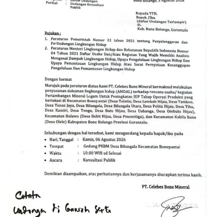
Menerima Tamu”
. Tulisan itu memicu spekulasi bahwa
operasional di dalam kawasan disengaja tertutup dari
jangkauan dan pengawasan pihak luar.
Fenomena ini menyisakan persoalan serius bagi aparat
penegak hukum (APH). Publik mempertanyakan alasan
di balik melenggangnya aktivitas PETI di Jahiya–Hulawa.
Muncul dugaan apakah lokasi tersebut memang belum
terjangkau operasi, atau terdapat faktor lain yang
membuat kegiatan ilegal itu seolah kebal hukum.
Kondisi ini menjadi tantangan besar bagi kepolisian
untuk membongkar aktor intelektual maupun pihak-
pihak di balik layar, termasuk menelisik potensi adanya
oknum yang memberikan perlindungan (
back-up
) atas
praktik penambangan liar tersebut.
Selain melanggar regulasi perundang-undangan,
aktivitas PETI secara masif dampaknya langsung
mengancam kelestarian lingkungan, memicu