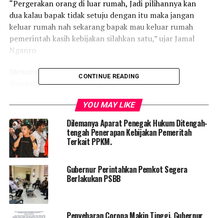
“Pergerakan orang di luar rumah, Jadi pilihannya kan
dua kalau bapak tidak setuju dengan itu maka jangan
keluar rumah nah sekarang bapak mau keluar rumah
pemerintah kasih kebijakan silahkan satu,” ujar Jamal
Nganro
Menurut Jamal, kendaraan roda dua hanya bisa
CONTINUE READING
digunakan oleh satu orang saja. Sedangkan untuk
kendaraan umum roda empat maupun pribadi hanya
YOU MAY LIKE
bisa mengangkut maksimal 50 persen dari jumlah
penumpang. Misalnya mobil isi delapan orang, maka
Dilemanya Aparat Penegak Hukum Ditengah-
maksimal empat orang yang naik.
tengah Penerapan Kebijakan Pemeritah
Terkait PPKM.
Dirinya meminta kepada masyarakat untuk taat dan
patuh dengan peraturan agar apa yang di harapkan
Gubernur Perintahkan Pemkot Segera
bersama bisa dapat terlaksana dengan baik.
Berlakukan PSBB
“Sebaik apapun aturan ketika masyarakat tidak disiplin
maka tentu tidak akan efektif untuk penerapannya,”
Penyebaran Corona Makin Tinggi, Gubernur