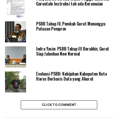
tutup Jamal.
Gorontalo Instruksi tak ada Keramaian
RELATED TOPICS:
PSBB
PSBB Tahap IV, Pemkab Gorut Menunggu
SUAMI ISTRI TIDAK BOLEH BERBONCENGAN
TERBARU
Putusan Pemprov
UP NEXT
Efektifitas PERGUB PSBB Terganjal Bupati Walikota?
Indra Yasin: PSBB Tahap III Berakhir, Gorut
DON'T MISS
Sudah 5 Hari Pencarian, Warga Leato yang Hilang belum
Siap Jalankan New Normal
Ditemukan
Evaluasi PSBB: Kebijakan Kabupaten Kota
Harus Berbasis Data yang Akurat
CLICK TO COMMENT