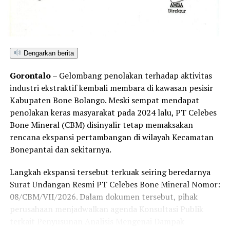
sedimentasi sungai, serta meningkatkan risiko bencana
ekologis bagi masyarakat sekitar.
Penegakan hukum yang adil, transparan, dan tanpa
Dengarkan berita
pandang bulu menjadi kunci utama untuk menepis
anggapan publik mengenai adanya tebang pilih dalam
Gorontalo
– Gelombang penolakan terhadap aktivitas
penindakan tambang ilegal di Kabupaten Pohuwato.
industri ekstraktif kembali membara di kawasan pesisir
Kabupaten Bone Bolango. Meski sempat mendapat
Hingga berita ini diterbitkan, redaksi Barakati.id telah
penolakan keras masyarakat pada 2024 lalu, PT Celebes
berupaya melayangkan konfirmasi kepada pihak yang
Bone Mineral (CBM) disinyalir tetap memaksakan
diduga bertanggung jawab atas aktivitas tersebut,
rencana ekspansi pertambangan di wilayah Kecamatan
namun belum mendapatkan tanggapan. Sesuai kode etik
Bonepantai dan sekitarnya.
jurnalistik, ruang klarifikasi dan hak jawab tetap terbuka
untuk memelihara keberimbangan berita.
Langkah ekspansi tersebut terkuak seiring beredarnya
Surat Undangan Resmi PT Celebes Bone Mineral Nomor:
08/CBM/VII/2026. Dalam dokumen tersebut, pihak
perusahaan menjadwalkan agenda Konsultasi Publik
terkait Penyusunan Analisis Mengenai Dampak