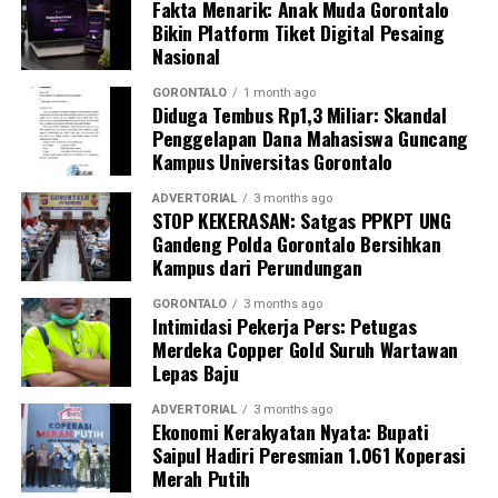
Fakta Menarik: Anak Muda Gorontalo
Kombes Pol. Maruly menegaskan, Polda Gorontalo tidak
Bikin Platform Tiket Digital Pesaing
akan berhenti pada tindakan penyegelan semata.
Nasional
Pihaknya kini tengah melakukan penelusuran mendalam
terhadap pihak-pihak yang terafiliasi dengan aktivitas
GORONTALO
1 month ago
Diduga Tembus Rp1,3 Miliar: Skandal
tambang ilegal tersebut.
Penggelapan Dana Mahasiswa Guncang
Kampus Universitas Gorontalo
“Sebagai tindak lanjut, Ditreskrimsus Polda Gorontalo
akan menelusuri seluruh pihak yang terlibat, mulai dari
ADVERTORIAL
3 months ago
pemilik lubang tambang, para pekerja di lapangan,
STOP KEKERASAN: Satgas PPKPT UNG
Gandeng Polda Gorontalo Bersihkan
hingga pengelola tempat rendaman material,” pungkas
Kampus dari Perundungan
Maruly.
GORONTALO
3 months ago
Intimidasi Pekerja Pers: Petugas
Merdeka Copper Gold Suruh Wartawan
Lepas Baju
ADVERTORIAL
3 months ago
Ekonomi Kerakyatan Nyata: Bupati
Saipul Hadiri Peresmian 1.061 Koperasi
Merah Putih