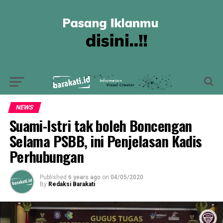
NEWS
Suami-Istri tak boleh Boncengan
Selama PSBB, ini Penjelasan Kadis
Perhubungan
Published
6 years ago
on
04/05/2020
By
Redaksi Barakati