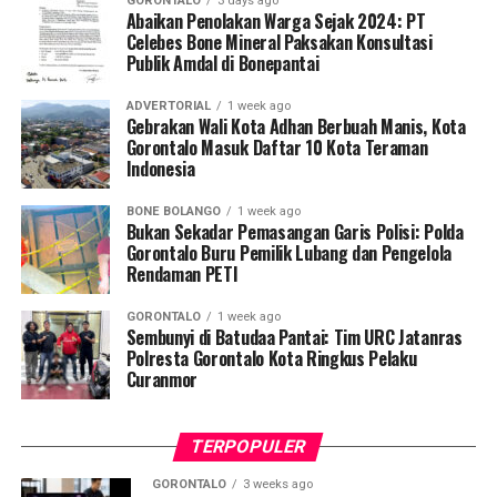
GORONTALO
3 days ago
Kombes Pol. Maruly Pardede.
Abaikan Penolakan Warga Sejak 2024: PT
Celebes Bone Mineral Paksakan Konsultasi
Publik Amdal di Bonepantai
Dari hasil penyisiran di Tempat Kejadian Perkara (TKP),
tim gabungan mengamankan sejumlah barang bukti
ADVERTORIAL
1 week ago
operasional, meliputi dua karung material batu galian,
Gebrakan Wali Kota Adhan Berbuah Manis, Kota
dua buah pipa karbon, tiga mata bor
jet hammer
, serta
Gorontalo Masuk Daftar 10 Kota Teraman
Indonesia
satu buah mangkuk plastik warna biru.
BONE BOLANGO
1 week ago
Selain menyegel lubang tambang dan mengamankan
Bukan Sekadar Pemasangan Garis Polisi: Polda
barang bukti material serta alat pengolahan, petugas
Gorontalo Buru Pemilik Lubang dan Pengelola
Rendaman PETI
turut menempelkan surat imbauan tertulis di sekitar
area penambangan agar tidak ada lagi aktivitas ilegal
GORONTALO
1 week ago
yang berlangsung.
Sembunyi di Batudaa Pantai: Tim URC Jatanras
Polresta Gorontalo Kota Ringkus Pelaku
Kendati saat tim tiba di lokasi tidak ditemukan adanya
Curanmor
aktivitas penambangan yang tengah berjalan, seluruh
rangkaian kegiatan penyelidikan berlangsung aman,
TERPOPULER
kondusif, dan tanpa hambatan.
GORONTALO
3 weeks ago